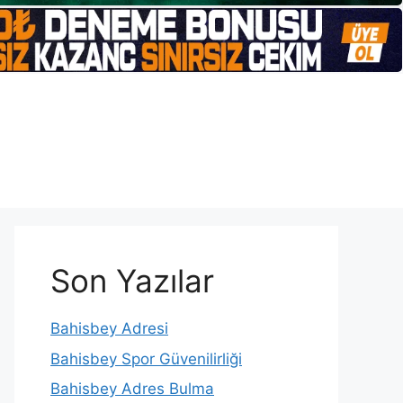
Son Yazılar
Bahisbey Adresi
Bahisbey Spor Güvenilirliği
Bahisbey Adres Bulma