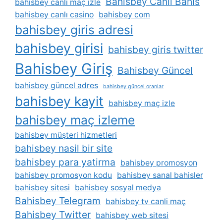
Bahisbey Canlı Bahis
bahisbey canli maç izle
bahisbey canlı casino
bahisbey com
bahisbey giris adresi
bahisbey girisi
bahisbey giris twitter
Bahisbey Giriş
Bahisbey Güncel
bahisbey güncel adres
bahisbey güncel oranlar
bahisbey kayit
bahisbey maç izle
bahisbey maç izleme
bahisbey müşteri hizmetleri
bahisbey nasil bir site
bahisbey para yatirma
bahisbey promosyon
bahisbey promosyon kodu
bahisbey sanal bahisler
bahisbey sitesi
bahisbey sosyal medya
Bahisbey Telegram
bahisbey tv canli maç
Bahisbey Twitter
bahisbey web sitesi