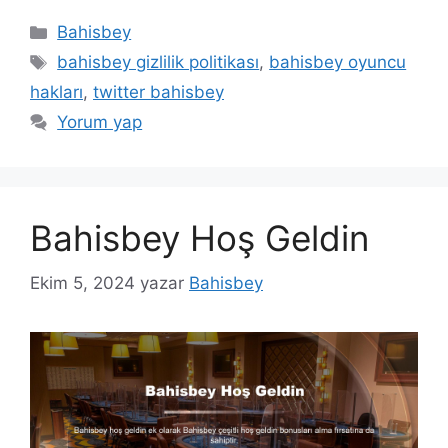
Kategoriler
Bahisbey
Etiketler
bahisbey gizlilik politikası
,
bahisbey oyuncu
hakları
,
twitter bahisbey
Yorum yap
Bahisbey Hoş Geldin
Ekim 5, 2024
yazar
Bahisbey