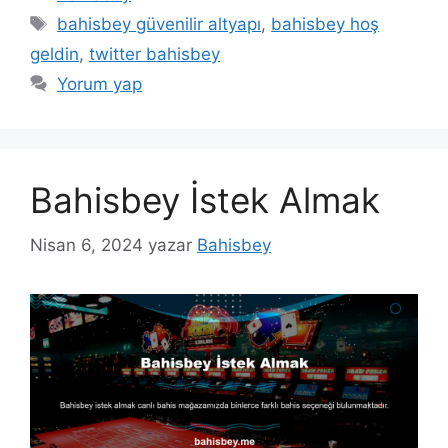
Etiketler
bahisbey güvenilir altyapı
,
bahisbey hoş
geldin
,
twitter bahisbey
Yorum yap
Bahisbey İstek Almak
Nisan 6, 2024
yazar
Bahisbey