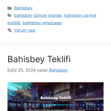
Kategoriler
Bahisbey
Etiketler
bahisbey güncel oranlar
,
bahisbey seviye
eşitliği
,
bahisbey whatsapp
Yorum yap
Bahisbey Teklifi
Eylül 25, 2024
yazar
Bahisbey