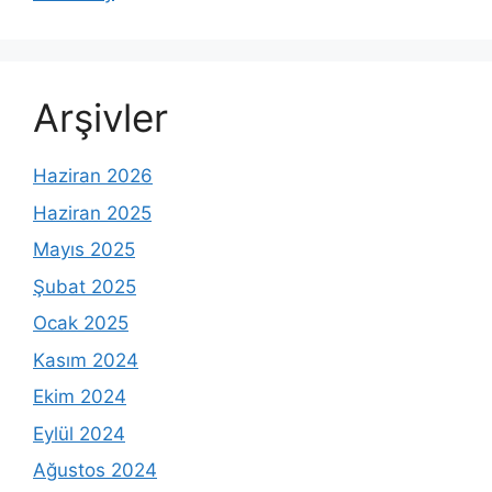
Arşivler
Haziran 2026
Haziran 2025
Mayıs 2025
Şubat 2025
Ocak 2025
Kasım 2024
Ekim 2024
Eylül 2024
Ağustos 2024