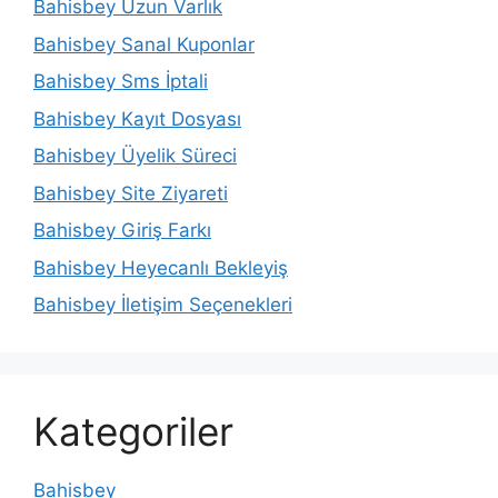
Bahisbey Uzun Varlık
Bahisbey Sanal Kuponlar
Bahisbey Sms İptali
Bahisbey Kayıt Dosyası
Bahisbey Üyelik Süreci
Bahisbey Site Ziyareti
Bahisbey Giriş Farkı
Bahisbey Heyecanlı Bekleyiş
Bahisbey İletişim Seçenekleri
Kategoriler
Bahisbey