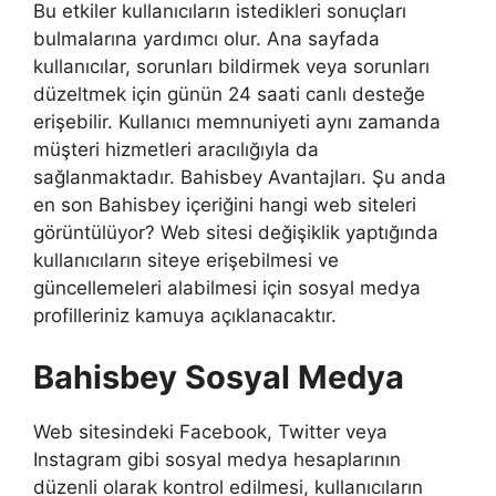
Bu etkiler kullanıcıların istedikleri sonuçları
bulmalarına yardımcı olur. Ana sayfada
kullanıcılar, sorunları bildirmek veya sorunları
düzeltmek için günün 24 saati canlı desteğe
erişebilir. Kullanıcı memnuniyeti aynı zamanda
müşteri hizmetleri aracılığıyla da
sağlanmaktadır. Bahisbey Avantajları. Şu anda
en son Bahisbey içeriğini hangi web siteleri
görüntülüyor? Web sitesi değişiklik yaptığında
kullanıcıların siteye erişebilmesi ve
güncellemeleri alabilmesi için sosyal medya
profilleriniz kamuya açıklanacaktır.
Bahisbey Sosyal Medya
Web sitesindeki Facebook, Twitter veya
Instagram gibi sosyal medya hesaplarının
düzenli olarak kontrol edilmesi, kullanıcıların