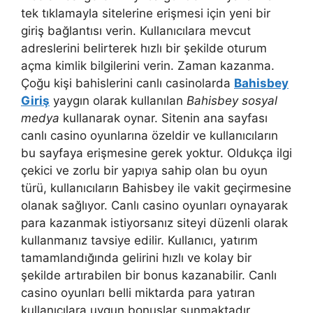
tek tıklamayla sitelerine erişmesi için yeni bir
giriş bağlantısı verin. Kullanıcılara mevcut
adreslerini belirterek hızlı bir şekilde oturum
açma kimlik bilgilerini verin. Zaman kazanma.
Çoğu kişi bahislerini canlı casinolarda
Bahisbey
Giriş
yaygın olarak kullanılan
Bahisbey sosyal
medya
kullanarak oynar. Sitenin ana sayfası
canlı casino oyunlarına özeldir ve kullanıcıların
bu sayfaya erişmesine gerek yoktur. Oldukça ilgi
çekici ve zorlu bir yapıya sahip olan bu oyun
türü, kullanıcıların Bahisbey ile vakit geçirmesine
olanak sağlıyor. Canlı casino oyunları oynayarak
para kazanmak istiyorsanız siteyi düzenli olarak
kullanmanız tavsiye edilir. Kullanıcı, yatırım
tamamlandığında gelirini hızlı ve kolay bir
şekilde artırabilen bir bonus kazanabilir. Canlı
casino oyunları belli miktarda para yatıran
kullanıcılara uygun bonuslar sunmaktadır.