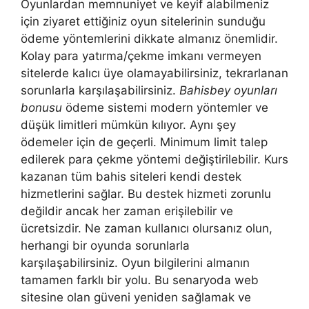
Oyunlardan memnuniyet ve keyif alabilmeniz
için ziyaret ettiğiniz oyun sitelerinin sunduğu
ödeme yöntemlerini dikkate almanız önemlidir.
Kolay para yatırma/çekme imkanı vermeyen
sitelerde kalıcı üye olamayabilirsiniz, tekrarlanan
sorunlarla karşılaşabilirsiniz.
Bahisbey oyunları
bonusu
ödeme sistemi modern yöntemler ve
düşük limitleri mümkün kılıyor. Aynı şey
ödemeler için de geçerli. Minimum limit talep
edilerek para çekme yöntemi değiştirilebilir. Kurs
kazanan tüm bahis siteleri kendi destek
hizmetlerini sağlar. Bu destek hizmeti zorunlu
değildir ancak her zaman erişilebilir ve
ücretsizdir. Ne zaman kullanıcı olursanız olun,
herhangi bir oyunda sorunlarla
karşılaşabilirsiniz. Oyun bilgilerini almanın
tamamen farklı bir yolu. Bu senaryoda web
sitesine olan güveni yeniden sağlamak ve