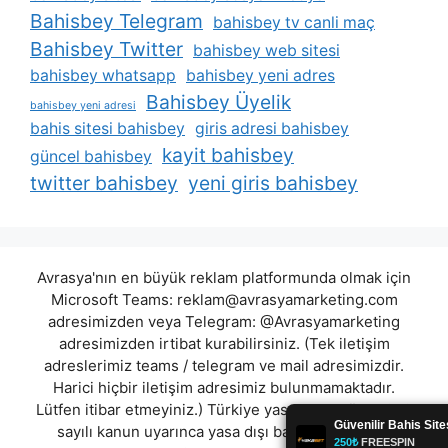
Bahisbey Telegram
bahisbey tv canli maç
Bahisbey Twitter
bahisbey web sitesi
bahisbey whatsapp
bahisbey yeni adres
Bahisbey Üyelik
bahisbey yeni adresi
bahis sitesi bahisbey
giris adresi bahisbey
kayit bahisbey
güncel bahisbey
twitter bahisbey
yeni giris bahisbey
Avrasya'nın en büyük reklam platformunda olmak için
Microsoft Teams:
reklam@avrasyamarketing.com
adresimizden veya Telegram: @Avrasyamarketing
adresimizden irtibat kurabilirsiniz. (Tek iletişim
adreslerimiz teams / telegram ve mail adresimizdir.
Harici hiçbir iletişim adresimiz bulunmamaktadır.
Lütfen itibar etmeyiniz.) Türkiye yasalarına göre 7258
sayılı kanun uyarınca yasa dışı bahis oynamanın