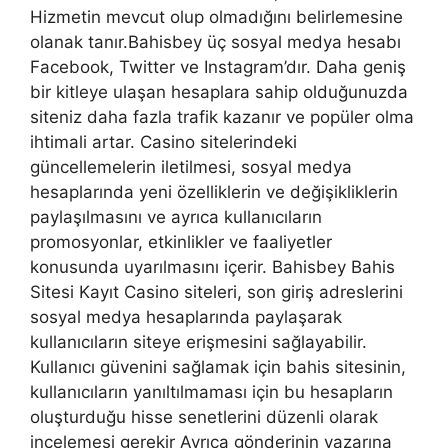
Hizmetin mevcut olup olmadığını belirlemesine
olanak tanır.Bahisbey üç sosyal medya hesabı
Facebook, Twitter ve Instagram’dır. Daha geniş
bir kitleye ulaşan hesaplara sahip olduğunuzda
siteniz daha fazla trafik kazanır ve popüler olma
ihtimali artar. Casino sitelerindeki
güncellemelerin iletilmesi, sosyal medya
hesaplarında yeni özelliklerin ve değişikliklerin
paylaşılmasını ve ayrıca kullanıcıların
promosyonlar, etkinlikler ve faaliyetler
konusunda uyarılmasını içerir. Bahisbey Bahis
Sitesi Kayıt Casino siteleri, son giriş adreslerini
sosyal medya hesaplarında paylaşarak
kullanıcıların siteye erişmesini sağlayabilir.
Kullanıcı güvenini sağlamak için bahis sitesinin,
kullanıcıların yanıltılmaması için bu hesapların
oluşturduğu hisse senetlerini düzenli olarak
incelemesi gerekir Ayrıca gönderinin yazarına