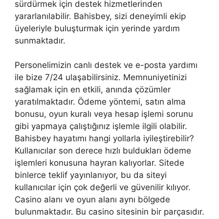
sürdürmek için destek hizmetlerinden
yararlanılabilir. Bahisbey, sizi deneyimli ekip
üyeleriyle buluşturmak için yerinde yardım
sunmaktadır.
Personelimizin canlı destek ve e-posta yardımı
ile bize 7/24 ulaşabilirsiniz. Memnuniyetinizi
sağlamak için en etkili, anında çözümler
yaratılmaktadır. Ödeme yöntemi, satın alma
bonusu, oyun kuralı veya hesap işlemi sorunu
gibi yapmaya çalıştığınız işlemle ilgili olabilir.
Bahisbey hayatımı hangi yollarla iyileştirebilir?
Kullanıcılar son derece hızlı buldukları ödeme
işlemleri konusuna hayran kalıyorlar. Sitede
binlerce teklif yayınlanıyor, bu da siteyi
kullanıcılar için çok değerli ve güvenilir kılıyor.
Casino alanı ve oyun alanı aynı bölgede
bulunmaktadır. Bu casino sitesinin bir parçasıdır.