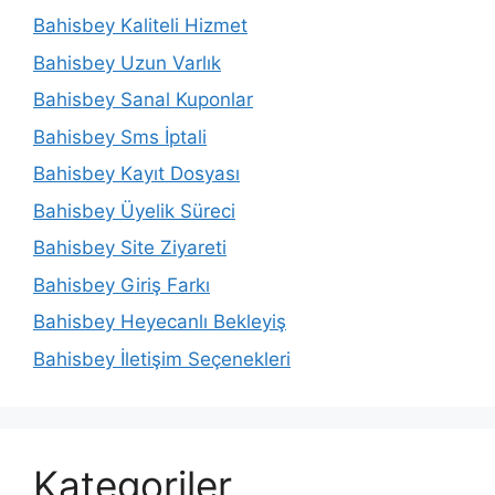
Bahisbey Kaliteli Hizmet
Bahisbey Uzun Varlık
Bahisbey Sanal Kuponlar
Bahisbey Sms İptali
Bahisbey Kayıt Dosyası
Bahisbey Üyelik Süreci
Bahisbey Site Ziyareti
Bahisbey Giriş Farkı
Bahisbey Heyecanlı Bekleyiş
Bahisbey İletişim Seçenekleri
Kategoriler