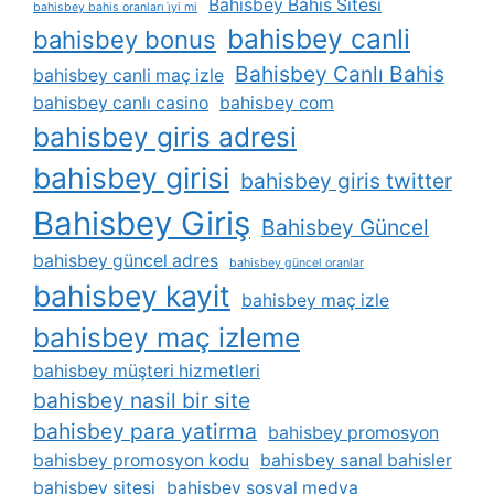
Bahisbey Bahis Sitesi
bahisbey bahis oranları i̇yi mi
bahisbey canli
bahisbey bonus
Bahisbey Canlı Bahis
bahisbey canli maç izle
bahisbey canlı casino
bahisbey com
bahisbey giris adresi
bahisbey girisi
bahisbey giris twitter
Bahisbey Giriş
Bahisbey Güncel
bahisbey güncel adres
bahisbey güncel oranlar
bahisbey kayit
bahisbey maç izle
bahisbey maç izleme
bahisbey müşteri hizmetleri
bahisbey nasil bir site
bahisbey para yatirma
bahisbey promosyon
bahisbey promosyon kodu
bahisbey sanal bahisler
bahisbey sitesi
bahisbey sosyal medya