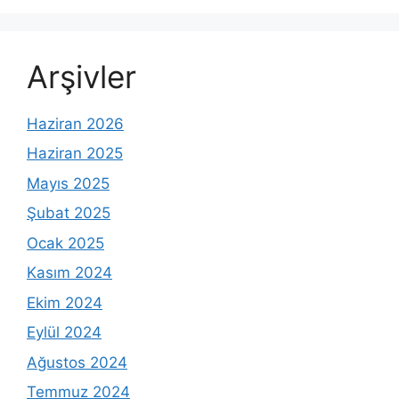
Arşivler
Haziran 2026
Haziran 2025
Mayıs 2025
Şubat 2025
Ocak 2025
Kasım 2024
Ekim 2024
Eylül 2024
Ağustos 2024
Temmuz 2024