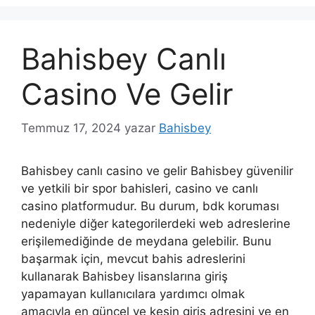
Bahisbey Canlı
Casino Ve Gelir
Temmuz 17, 2024
yazar
Bahisbey
Bahisbey canlı casino ve gelir Bahisbey güvenilir
ve yetkili bir spor bahisleri, casino ve canlı
casino platformudur. Bu durum, bdk koruması
nedeniyle diğer kategorilerdeki web adreslerine
erişilemediğinde de meydana gelebilir. Bunu
başarmak için, mevcut bahis adreslerini
kullanarak Bahisbey lisanslarına giriş
yapamayan kullanıcılara yardımcı olmak
amacıyla en güncel ve kesin giriş adresini ve en