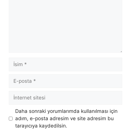
İsim
E-
posta
İnternet
sitesi
Daha sonraki yorumlarımda kullanılması için
adım, e-posta adresim ve site adresim bu
tarayıcıya kaydedilsin.