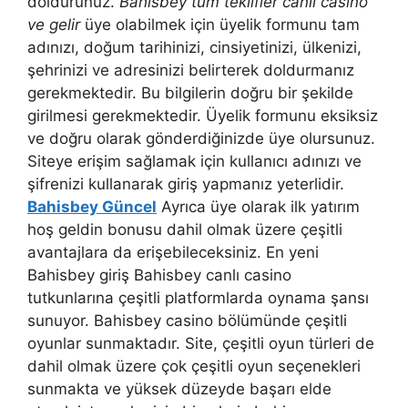
doldurunuz.
Bahisbey tüm teklifler canlı casino
ve gelir
üye olabilmek için üyelik formunu tam
adınızı, doğum tarihinizi, cinsiyetinizi, ülkenizi,
şehrinizi ve adresinizi belirterek doldurmanız
gerekmektedir. Bu bilgilerin doğru bir şekilde
girilmesi gerekmektedir. Üyelik formunu eksiksiz
ve doğru olarak gönderdiğinizde üye olursunuz.
Siteye erişim sağlamak için kullanıcı adınızı ve
şifrenizi kullanarak giriş yapmanız yeterlidir.
Bahisbey Güncel
Ayrıca üye olarak ilk yatırım
hoş geldin bonusu dahil olmak üzere çeşitli
avantajlara da erişebileceksiniz. En yeni
Bahisbey giriş Bahisbey canlı casino
tutkunlarına çeşitli platformlarda oynama şansı
sunuyor. Bahisbey casino bölümünde çeşitli
oyunlar sunmaktadır. Site, çeşitli oyun türleri de
dahil olmak üzere çok çeşitli oyun seçenekleri
sunmakta ve yüksek düzeyde başarı elde