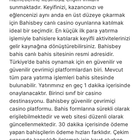
sunmaktadır. Keyifinizi, kazancınızı ve
eğlencenizi aynı anda en üst düzeye çıkarmak
için Bahisbey canlı casino oyunlarına katılmak
ideal bir seçimdir. En küçük ilk para yatırma
işlemiyle bahislere katılarak keyifli aktivitelerinizi
gelir kaynağına dönüştürebilirsiniz. Bahisbey
bahis canlı bahis sitesinin resmi adresidir.
Türkiye’de bahis oynamak için en güvenilir ve
güvenilir çevrimiçi platformlardan biri. Mevcut
tüm para yatırma işlemleri bahis sitesinde
bulunabilir. Yatırımınız en geç 1 dakika içerisinde
onaylanacaktır. Birinci sınıf bir casino
destinasyonu. Bahisbey güvenilir çevrimiçi
casino platformu. Bahis formlarına sürekli olarak
erişilebilmektedir ve web sitesi düzenli olarak
güncellenmektedir. 30 dakika içerisinde ödeme
yapan bahisçilerin ödeme hızları farklıdır. Çekim
sırasında karışıklığı önlemek için kayıt olurken