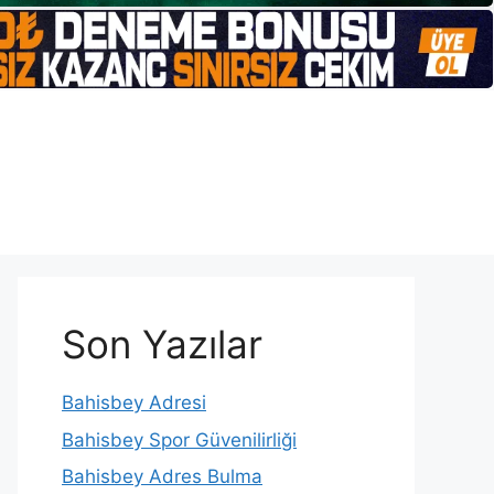
Son Yazılar
Bahisbey Adresi
Bahisbey Spor Güvenilirliği
Bahisbey Adres Bulma