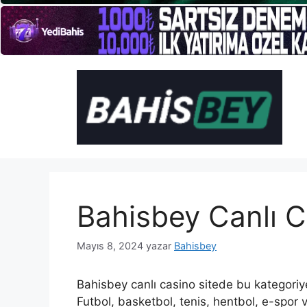
İçeriğe
atla
Bahisbey Canlı C
Mayıs 8, 2024
yazar
Bahisbey
Bahisbey canlı casino sitede bu kategoriy
Futbol, ​​basketbol, ​​tenis, hentbol, ​​e-spo