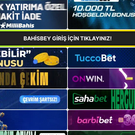
BAHİSBEY GİRİŞ İÇİN TIKLAYINIZ!