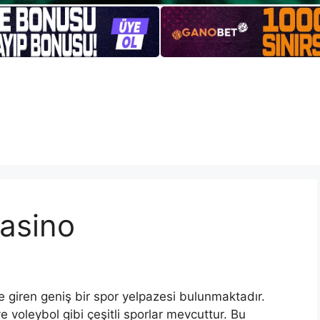
asino
e giren geniş bir spor yelpazesi bulunmaktadır.
r ve voleybol gibi çeşitli sporlar mevcuttur. Bu