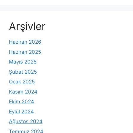
Arşivler
Haziran 2026
Haziran 2025
Mayıs 2025
Şubat 2025
Ocak 2025
Kasım 2024
Ekim 2024
Eylül 2024
Ağustos 2024
Temmuz 2024