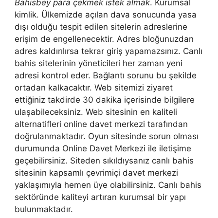
Bahisbey para çekmek istek almak
. Kurumsal
kimlik. Ülkemizde açılan dava sonucunda yasa
dışı olduğu tespit edilen sitelerin adreslerine
erişim de engellenecektir. Adres bloğunuzdan
adres kaldırılırsa tekrar giriş yapamazsınız. Canlı
bahis sitelerinin yöneticileri her zaman yeni
adresi kontrol eder. Bağlantı sorunu bu şekilde
ortadan kalkacaktır. Web sitemizi ziyaret
ettiğiniz takdirde 30 dakika içerisinde bilgilere
ulaşabileceksiniz. Web sitesinin en kaliteli
alternatifleri online davet merkezi tarafından
doğrulanmaktadır. Oyun sitesinde sorun olması
durumunda Online Davet Merkezi ile iletişime
geçebilirsiniz. Siteden sıkıldıysanız canlı bahis
sitesinin kapsamlı çevrimiçi davet merkezi
yaklaşımıyla hemen üye olabilirsiniz. Canlı bahis
sektöründe kaliteyi artıran kurumsal bir yapı
bulunmaktadır.