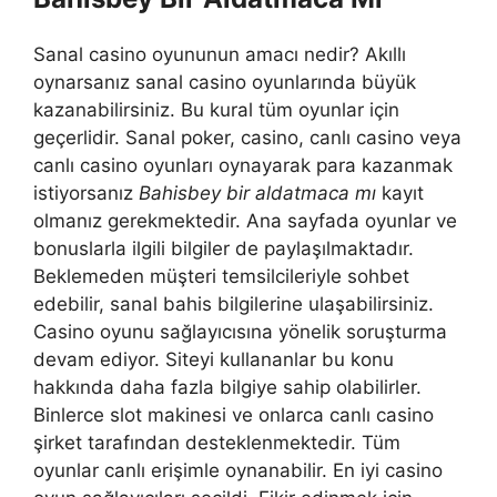
Sanal casino oyununun amacı nedir? Akıllı
oynarsanız sanal casino oyunlarında büyük
kazanabilirsiniz. Bu kural tüm oyunlar için
geçerlidir. Sanal poker, casino, canlı casino veya
canlı casino oyunları oynayarak para kazanmak
istiyorsanız
Bahisbey bir aldatmaca mı
kayıt
olmanız gerekmektedir. Ana sayfada oyunlar ve
bonuslarla ilgili bilgiler de paylaşılmaktadır.
Beklemeden müşteri temsilcileriyle sohbet
edebilir, sanal bahis bilgilerine ulaşabilirsiniz.
Casino oyunu sağlayıcısına yönelik soruşturma
devam ediyor. Siteyi kullananlar bu konu
hakkında daha fazla bilgiye sahip olabilirler.
Binlerce slot makinesi ve onlarca canlı casino
şirket tarafından desteklenmektedir. Tüm
oyunlar canlı erişimle oynanabilir. En iyi casino