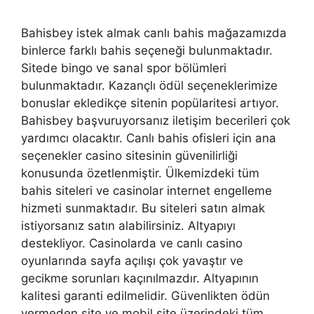
Bahisbey istek almak canlı bahis mağazamızda
binlerce farklı bahis seçeneği bulunmaktadır.
Sitede bingo ve sanal spor bölümleri
bulunmaktadır. Kazançlı ödül seçeneklerimize
bonuslar ekledikçe sitenin popülaritesi artıyor.
Bahisbey başvuruyorsanız iletişim becerileri çok
yardımcı olacaktır. Canlı bahis ofisleri için ana
seçenekler casino sitesinin güvenilirliği
konusunda özetlenmiştir. Ülkemizdeki tüm
bahis siteleri ve casinolar internet engelleme
hizmeti sunmaktadır. Bu siteleri satın almak
istiyorsanız satın alabilirsiniz. Altyapıyı
destekliyor. Casinolarda ve canlı casino
oyunlarında sayfa açılışı çok yavaştır ve
gecikme sorunları kaçınılmazdır. Altyapının
kalitesi garanti edilmelidir. Güvenlikten ödün
vermeden site ve mobil site üzerindeki tüm