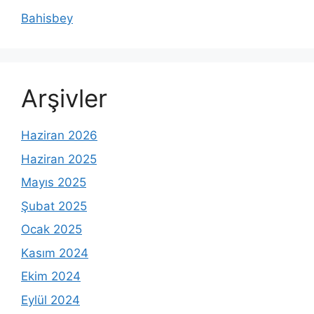
Bahisbey
Arşivler
Haziran 2026
Haziran 2025
Mayıs 2025
Şubat 2025
Ocak 2025
Kasım 2024
Ekim 2024
Eylül 2024