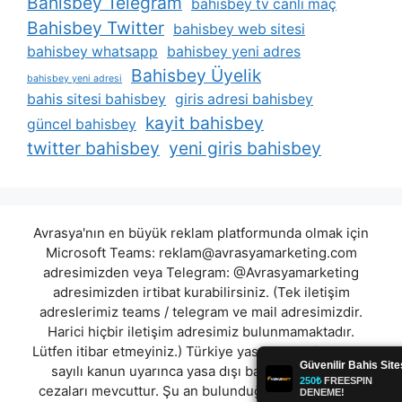
Bahisbey Telegram
bahisbey tv canli maç
Bahisbey Twitter
bahisbey web sitesi
bahisbey whatsapp
bahisbey yeni adres
Bahisbey Üyelik
bahisbey yeni adresi
bahis sitesi bahisbey
giris adresi bahisbey
kayit bahisbey
güncel bahisbey
twitter bahisbey
yeni giris bahisbey
Avrasya'nın en büyük reklam platformunda olmak için
Microsoft Teams:
reklam@avrasyamarketing.com
adresimizden veya Telegram: @Avrasyamarketing
adresimizden irtibat kurabilirsiniz. (Tek iletişim
adreslerimiz teams / telegram ve mail adresimizdir.
Harici hiçbir iletişim adresimiz bulunmamaktadır.
Lütfen itibar etmeyiniz.) Türkiye yasalarına göre 7258
sayılı kanun uyarınca yasa dışı bahis oynamanın
cezaları mevcuttur. Şu an bulunduğunuz site hiç bir