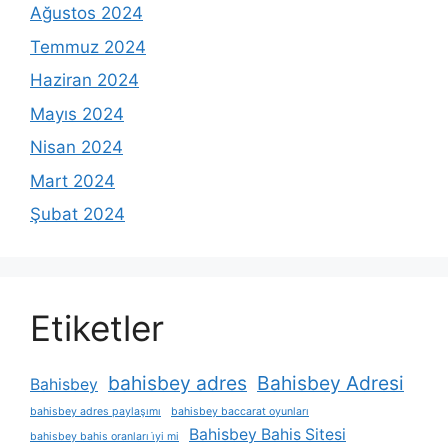
Ağustos 2024
Temmuz 2024
Haziran 2024
Mayıs 2024
Nisan 2024
Mart 2024
Şubat 2024
Etiketler
bahisbey adres
Bahisbey Adresi
Bahisbey
bahisbey adres paylaşımı
bahisbey baccarat oyunları
Bahisbey Bahis Sitesi
bahisbey bahis oranları i̇yi mi