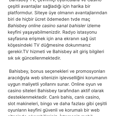
çeşitli avantajlar sağladığı için harika bir
platformdur. Siteye üye olmanın avantajlarından
biri de hiçbir ücret ödemeden tvde maç
Bahisbey online casino sanal bahisler
izleme
keyfini yaşayabilmenizdir. Radyo istasyonu
sayfasına erişmek için ana ekranın sağ üst
köşesindeki TV düğmesine dokunmanız
gerekir.TV hizmeti ve Bahisbey ait giriş bilgileri
sık sık güncellenmektedir.
Bahisbey, bonus seçenekleri ve promosyonları
aracılığıyla web sitenizin işlevselliğini korumanın
uygun maliyetli yollarını sunar. Online oyun ve
casino siteleri Bahisbey tarafından aktif olarak
desteklenmektedir. Canlı bahis, canlı casino,
slot makineleri, bingo ve daha fazlası gibi çeşitli
oyunların keyfini güvenli ve korumalı bir web