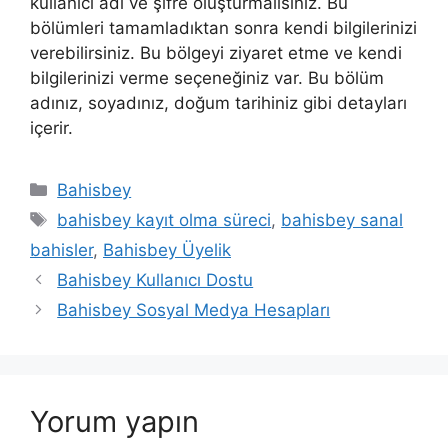
kullanıcı adı ve şifre oluşturmalısınız. Bu
bölümleri tamamladıktan sonra kendi bilgilerinizi
verebilirsiniz. Bu bölgeyi ziyaret etme ve kendi
bilgilerinizi verme seçeneğiniz var. Bu bölüm
adınız, soyadınız, doğum tarihiniz gibi detayları
içerir.
Kategoriler
Bahisbey
Etiketler
bahisbey kayıt olma süreci
,
bahisbey sanal
bahisler
,
Bahisbey Üyelik
Bahisbey Kullanıcı Dostu
Bahisbey Sosyal Medya Hesapları
Yorum yapın