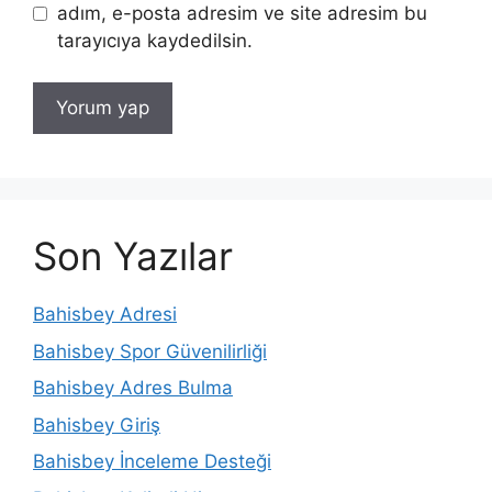
adım, e-posta adresim ve site adresim bu
tarayıcıya kaydedilsin.
Son Yazılar
Bahisbey Adresi
Bahisbey Spor Güvenilirliği
Bahisbey Adres Bulma
Bahisbey Giriş
Bahisbey İnceleme Desteği