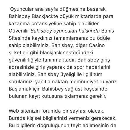
Oyuncular ana sayfa düğmesine basarak
Bahisbey Blackjackte büyük miktarlarda para
kazanma potansiyeline sahip olabilirler.
Güvenilir
Bahisbey oyuncuları hakkında
Bahis
Sitesinde kaydınızı tamamlarsanız bu ödüle
sahip olabilirsiniz. Bahisbey, diğer Casino
şirketleri gibi blackjack sektöründeki
güvenilirliğiyle tanınmaktadır. Bahisbey giriş
adresinizle giriş yaparak da spor haberlerini
alabilirsiniz. Bahisbey üyeliği ile ilgili tüm
sorularınızı yanıtlamaktan memnuniyet duyarız.
Başlamak için Bahisbey sağ üst köşesinde
bulunan kayıt kutusuna tıklamanız gerekir.
Web sitenizin forumda bir sayfası olacak.
Burada kişisel bilgilerinizi vermeniz gerekecek.
Bu bilgilerin doğruluğunun teyit edilmesinin de