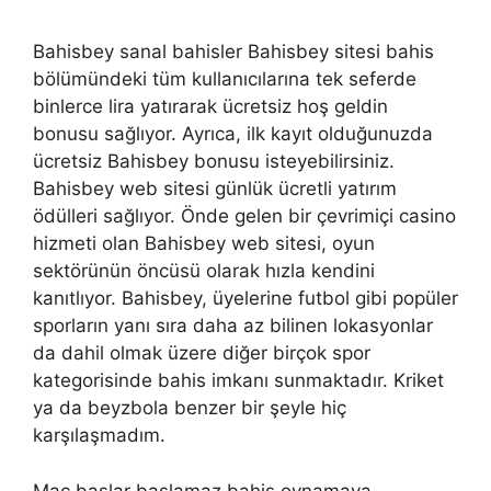
Bahisbey sanal bahisler Bahisbey sitesi bahis
bölümündeki tüm kullanıcılarına tek seferde
binlerce lira yatırarak ücretsiz hoş geldin
bonusu sağlıyor. Ayrıca, ilk kayıt olduğunuzda
ücretsiz Bahisbey bonusu isteyebilirsiniz.
Bahisbey web sitesi günlük ücretli yatırım
ödülleri sağlıyor. Önde gelen bir çevrimiçi casino
hizmeti olan Bahisbey web sitesi, oyun
sektörünün öncüsü olarak hızla kendini
kanıtlıyor. Bahisbey, üyelerine futbol gibi popüler
sporların yanı sıra daha az bilinen lokasyonlar
da dahil olmak üzere diğer birçok spor
kategorisinde bahis imkanı sunmaktadır. Kriket
ya da beyzbola benzer bir şeyle hiç
karşılaşmadım.
Maç başlar başlamaz bahis oynamaya