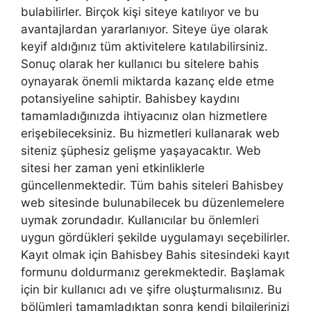
bulabilirler. Birçok kişi siteye katılıyor ve bu
avantajlardan yararlanıyor. Siteye üye olarak
keyif aldığınız tüm aktivitelere katılabilirsiniz.
Sonuç olarak her kullanıcı bu sitelere bahis
oynayarak önemli miktarda kazanç elde etme
potansiyeline sahiptir. Bahisbey kaydını
tamamladığınızda ihtiyacınız olan hizmetlere
erişebileceksiniz. Bu hizmetleri kullanarak web
siteniz şüphesiz gelişme yaşayacaktır. Web
sitesi her zaman yeni etkinliklerle
güncellenmektedir. Tüm bahis siteleri Bahisbey
web sitesinde bulunabilecek bu düzenlemelere
uymak zorundadır. Kullanıcılar bu önlemleri
uygun gördükleri şekilde uygulamayı seçebilirler.
Kayıt olmak için Bahisbey Bahis sitesindeki kayıt
formunu doldurmanız gerekmektedir. Başlamak
için bir kullanıcı adı ve şifre oluşturmalısınız. Bu
bölümleri tamamladıktan sonra kendi bilgilerinizi