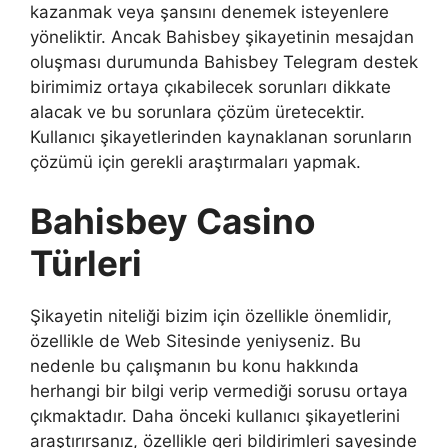
kazanmak veya şansını denemek isteyenlere
yöneliktir. Ancak Bahisbey şikayetinin mesajdan
oluşması durumunda Bahisbey Telegram destek
birimimiz ortaya çıkabilecek sorunları dikkate
alacak ve bu sorunlara çözüm üretecektir.
Kullanıcı şikayetlerinden kaynaklanan sorunların
çözümü için gerekli araştırmaları yapmak.
Bahisbey Casino
Türleri
Şikayetin niteliği bizim için özellikle önemlidir,
özellikle de Web Sitesinde yeniyseniz. Bu
nedenle bu çalışmanın bu konu hakkında
herhangi bir bilgi verip vermediği sorusu ortaya
çıkmaktadır. Daha önceki kullanıcı şikayetlerini
araştırırsanız, özellikle geri bildirimleri sayesinde