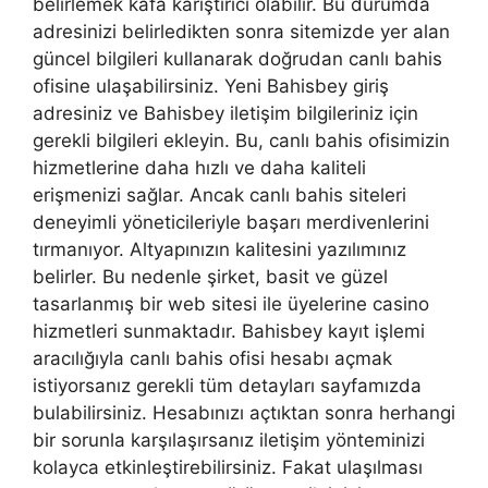
belirlemek kafa karıştırıcı olabilir. Bu durumda
adresinizi belirledikten sonra sitemizde yer alan
güncel bilgileri kullanarak doğrudan canlı bahis
ofisine ulaşabilirsiniz. Yeni Bahisbey giriş
adresiniz ve Bahisbey iletişim bilgileriniz için
gerekli bilgileri ekleyin. Bu, canlı bahis ofisimizin
hizmetlerine daha hızlı ve daha kaliteli
erişmenizi sağlar. Ancak canlı bahis siteleri
deneyimli yöneticileriyle başarı merdivenlerini
tırmanıyor. Altyapınızın kalitesini yazılımınız
belirler. Bu nedenle şirket, basit ve güzel
tasarlanmış bir web sitesi ile üyelerine casino
hizmetleri sunmaktadır. Bahisbey kayıt işlemi
aracılığıyla canlı bahis ofisi hesabı açmak
istiyorsanız gerekli tüm detayları sayfamızda
bulabilirsiniz. Hesabınızı açtıktan sonra herhangi
bir sorunla karşılaşırsanız iletişim yönteminizi
kolayca etkinleştirebilirsiniz. Fakat ulaşılması