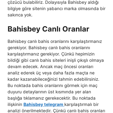
çözücü bulabiliriz. Dolayısıyla Bahisbey aldığı
bilgiye göre sitenin yabancı marka olmasında bir
sakınca yok.
Bahisbey Canlı Oranlar
Bahisbey canlı bahis oranlarını karşılaştırmanız
gerekiyor. Bahisbey canlı bahis oranlarını
karşılaştırmanız gerekiyor. Çünkü hepimizin
bildiği gibi canlı bahis siteleri inişli çıkışlı olmaya
devam edecek. Ancak maç öncesi oranları
analiz ederek üç veya daha fazla maçta ne
kadar kazanabileceğinizi tahmin edebilirsiniz.
Bu noktada bahis oranlarını görmek için maç
duyuru detaylarının üst kısmında yer alan
başlığa tıklamanız gerekecektir. Bu noktada
ilişkinin
Bahisbey telegram
karşılaştırmalı bir
analizi önerilmektedir. Çünkü canlı bahis oranları