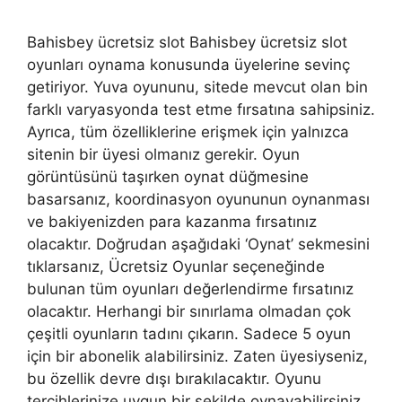
Bahisbey ücretsiz slot Bahisbey ücretsiz slot
oyunları oynama konusunda üyelerine sevinç
getiriyor. Yuva oyununu, sitede mevcut olan bin
farklı varyasyonda test etme fırsatına sahipsiniz.
Ayrıca, tüm özelliklerine erişmek için yalnızca
sitenin bir üyesi olmanız gerekir. Oyun
görüntüsünü taşırken oynat düğmesine
basarsanız, koordinasyon oyununun oynanması
ve bakiyenizden para kazanma fırsatınız
olacaktır. Doğrudan aşağıdaki ‘Oynat’ sekmesini
tıklarsanız, Ücretsiz Oyunlar seçeneğinde
bulunan tüm oyunları değerlendirme fırsatınız
olacaktır. Herhangi bir sınırlama olmadan çok
çeşitli oyunların tadını çıkarın. Sadece 5 oyun
için bir abonelik alabilirsiniz. Zaten üyesiyseniz,
bu özellik devre dışı bırakılacaktır. Oyunu
tercihlerinize uygun bir şekilde oynayabilirsiniz.