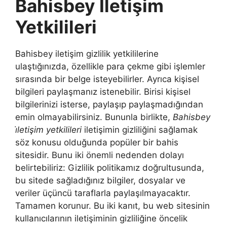
Bahisbey İletişim
Yetkilileri
Bahisbey iletişim gizlilik yetkililerine
ulaştığınızda, özellikle para çekme gibi işlemler
sırasında bir belge isteyebilirler. Ayrıca kişisel
bilgileri paylaşmanız istenebilir. Birisi kişisel
bilgilerinizi isterse, paylaşıp paylaşmadığından
emin olmayabilirsiniz. Bununla birlikte,
Bahisbey
i̇letişim yetkilileri
iletişimin gizliliğini sağlamak
söz konusu olduğunda popüler bir bahis
sitesidir. Bunu iki önemli nedenden dolayı
belirtebiliriz: Gizlilik politikamız doğrultusunda,
bu sitede sağladığınız bilgiler, dosyalar ve
veriler üçüncü taraflarla paylaşılmayacaktır.
Tamamen korunur. Bu iki kanıt, bu web sitesinin
kullanıcılarının iletişiminin gizliliğine öncelik