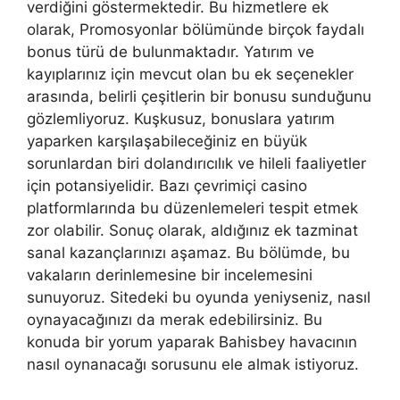
verdiğini göstermektedir. Bu hizmetlere ek
olarak, Promosyonlar bölümünde birçok faydalı
bonus türü de bulunmaktadır. Yatırım ve
kayıplarınız için mevcut olan bu ek seçenekler
arasında, belirli çeşitlerin bir bonusu sunduğunu
gözlemliyoruz. Kuşkusuz, bonuslara yatırım
yaparken karşılaşabileceğiniz en büyük
sorunlardan biri dolandırıcılık ve hileli faaliyetler
için potansiyelidir. Bazı çevrimiçi casino
platformlarında bu düzenlemeleri tespit etmek
zor olabilir. Sonuç olarak, aldığınız ek tazminat
sanal kazançlarınızı aşamaz. Bu bölümde, bu
vakaların derinlemesine bir incelemesini
sunuyoruz. Sitedeki bu oyunda yeniyseniz, nasıl
oynayacağınızı da merak edebilirsiniz. Bu
konuda bir yorum yaparak Bahisbey havacının
nasıl oynanacağı sorusunu ele almak istiyoruz.