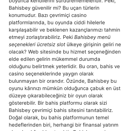
boyunca kendilerini sürdürememeleridir. Peki,
Bahisbey güvenilir mi? Bu uçan türlerin
konumudur. Bazı çevrimiçi casino
platformlarında, bu oyunda ciddi hilelerle
karşılaşabilir ve beklenen kazançlarımızı tahmin
etmeyi zorlaştırabiliriz. Peki
Bahisbey menü
seçenekleri ücretsiz slot
ülkeye girişinin geliri ne
olacak? Web sitesinde bu hizmet seçeneğinden
elde edilen gelirin mükemmel durumda
olduğunu belirtmek yeterlidir. Bu oran, bahis ve
casino seçeneklerinde yaygın olarak
bulunmayan bir orandır. Özünde, Bahisbey bu
oyunu kârınızı mümkün olduğunca çabuk en üst
düzeye çıkarabileceğiniz bir oyun olarak
gösterebilir. Bir bahis platformu olarak sizi
Bahisbey çevrimiçi bahis sitesini tanıtabiliriz.
Doğal olarak, bu bahis platformunun temel
hedeflerinden biri, herhangi bir finansal yatırım