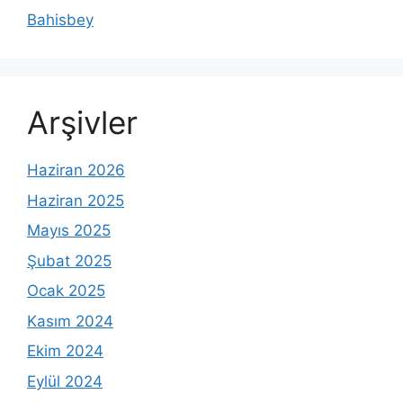
Bahisbey
Arşivler
Haziran 2026
Haziran 2025
Mayıs 2025
Şubat 2025
Ocak 2025
Kasım 2024
Ekim 2024
Eylül 2024