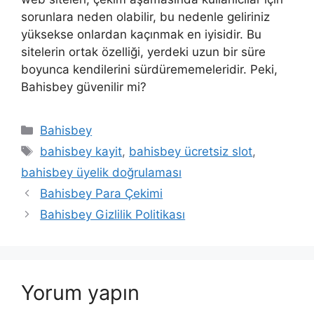
sorunlara neden olabilir, bu nedenle geliriniz
yüksekse onlardan kaçınmak en iyisidir. Bu
sitelerin ortak özelliği, yerdeki uzun bir süre
boyunca kendilerini sürdürememeleridir. Peki,
Bahisbey güvenilir mi?
Kategoriler
Bahisbey
Etiketler
bahisbey kayit
,
bahisbey ücretsiz slot
,
bahisbey üyelik doğrulaması
Bahisbey Para Çekimi
Bahisbey Gizlilik Politikası
Yorum yapın