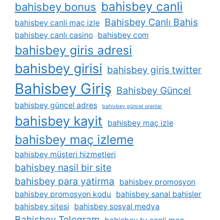
bahisbey canli
bahisbey bonus
Bahisbey Canlı Bahis
bahisbey canli maç izle
bahisbey canlı casino
bahisbey com
bahisbey giris adresi
bahisbey girisi
bahisbey giris twitter
Bahisbey Giriş
Bahisbey Güncel
bahisbey güncel adres
bahisbey güncel oranlar
bahisbey kayit
bahisbey maç izle
bahisbey maç izleme
bahisbey müşteri hizmetleri
bahisbey nasil bir site
bahisbey para yatirma
bahisbey promosyon
bahisbey promosyon kodu
bahisbey sanal bahisler
bahisbey sitesi
bahisbey sosyal medya
Bahisbey Telegram