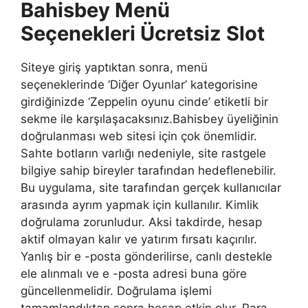
Bahisbey Menü
Seçenekleri Ücretsiz Slot
Siteye giriş yaptıktan sonra, menü
seçeneklerinde ‘Diğer Oyunlar’ kategorisine
girdiğinizde ‘Zeppelin oyunu cinde’ etiketli bir
sekme ile karşılaşacaksınız.Bahisbey üyeliğinin
doğrulanması web sitesi için çok önemlidir.
Sahte botların varlığı nedeniyle, site rastgele
bilgiye sahip bireyler tarafından hedeflenebilir.
Bu uygulama, site tarafından gerçek kullanıcılar
arasında ayrım yapmak için kullanılır. Kimlik
doğrulama zorunludur. Aksi takdirde, hesap
aktif olmayan kalır ve yatırım fırsatı kaçırılır.
Yanlış bir e -posta gönderilirse, canlı destekle
ele alınmalı ve e -posta adresi buna göre
güncellenmelidir. Doğrulama işlemi