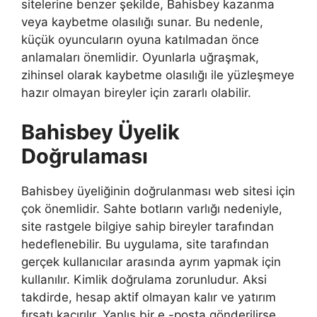
sitelerine benzer şekilde, Bahisbey kazanma
veya kaybetme olasılığı sunar. Bu nedenle,
küçük oyuncuların oyuna katılmadan önce
anlamaları önemlidir. Oyunlarla uğraşmak,
zihinsel olarak kaybetme olasılığı ile yüzleşmeye
hazır olmayan bireyler için zararlı olabilir.
Bahisbey Üyelik
Doğrulaması
Bahisbey üyeliğinin doğrulanması web sitesi için
çok önemlidir. Sahte botların varlığı nedeniyle,
site rastgele bilgiye sahip bireyler tarafından
hedeflenebilir. Bu uygulama, site tarafından
gerçek kullanıcılar arasında ayrım yapmak için
kullanılır. Kimlik doğrulama zorunludur. Aksi
takdirde, hesap aktif olmayan kalır ve yatırım
fırsatı kaçırılır. Yanlış bir e -posta gönderilirse,