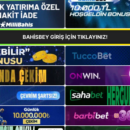
BAHİSBEY GİRİŞ İÇİN TIKLAYINIZ!