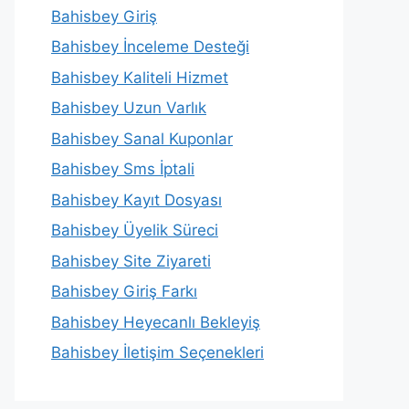
Bahisbey Giriş
Bahisbey İnceleme Desteği
Bahisbey Kaliteli Hizmet
Bahisbey Uzun Varlık
Bahisbey Sanal Kuponlar
Bahisbey Sms İptali
Bahisbey Kayıt Dosyası
Bahisbey Üyelik Süreci
Bahisbey Site Ziyareti
Bahisbey Giriş Farkı
Bahisbey Heyecanlı Bekleyiş
Bahisbey İletişim Seçenekleri