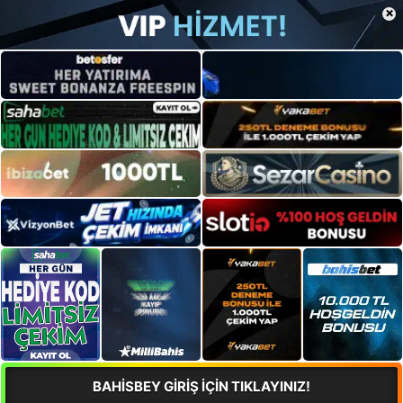
×
BAHİSBEY GİRİŞ İÇİN TIKLAYINIZ!