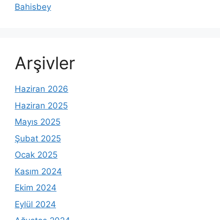
Bahisbey
Arşivler
Haziran 2026
Haziran 2025
Mayıs 2025
Şubat 2025
Ocak 2025
Kasım 2024
Ekim 2024
Eylül 2024