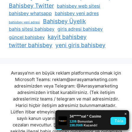
Bahisbey Twitter
bahisbey web sitesi
bahisbey whatsapp
bahisbey yeni adres
Bahisbey Üyelik
bahisbey yeni adresi
bahis sitesi bahisbey
giris adresi bahisbey
kayit bahisbey
güncel bahisbey
twitter bahisbey
yeni giris bahisbey
Avrasya'nın en büyük reklam platformunda olmak için
Microsoft Teams:
reklam@avrasyamarketing.com
adresimizden veya Telegram: @Avrasyamarketing
adresimizden irtibat kurabilirsiniz. (Tek iletişim
adreslerimiz teams / telegram ve mail adresimizdir.
Harici hiçbir iletişim adresimiz bulunmamaktadır.
Lütfen itibar etmeyiniz.) Türkiye yasalarına göre 7258
sayılı kanun uyarınca yasa dışı bahis oynamanın
cezaları mevcuttur. Şu an bulunduğunuz site hiç bir
şekilde illegal bahis oyunları oynatmıyor ve oynamaya