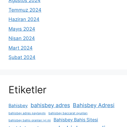
Ağustos 2024
Temmuz 2024
Haziran 2024
Mayıs 2024
Nisan 2024
Mart 2024
Şubat 2024
Etiketler
bahisbey adres
Bahisbey Adresi
Bahisbey
bahisbey adres paylaşımı
bahisbey baccarat oyunları
Bahisbey Bahis Sitesi
bahisbey bahis oranları i̇yi mi