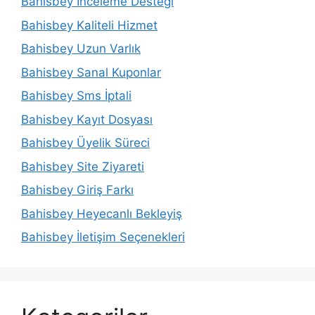
Bahisbey İnceleme Desteği
Bahisbey Kaliteli Hizmet
Bahisbey Uzun Varlık
Bahisbey Sanal Kuponlar
Bahisbey Sms İptali
Bahisbey Kayıt Dosyası
Bahisbey Üyelik Süreci
Bahisbey Site Ziyareti
Bahisbey Giriş Farkı
Bahisbey Heyecanlı Bekleyiş
Bahisbey İletişim Seçenekleri