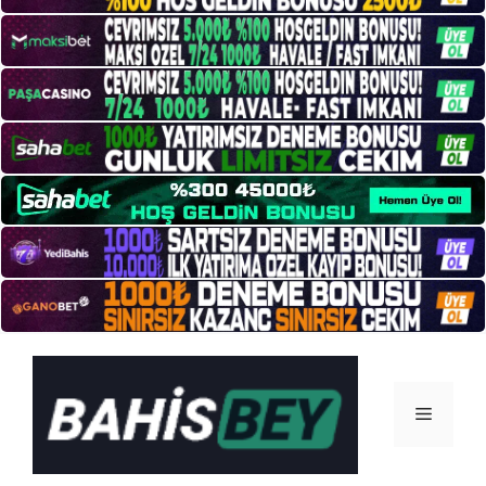
İçeriğe
atla
Menü