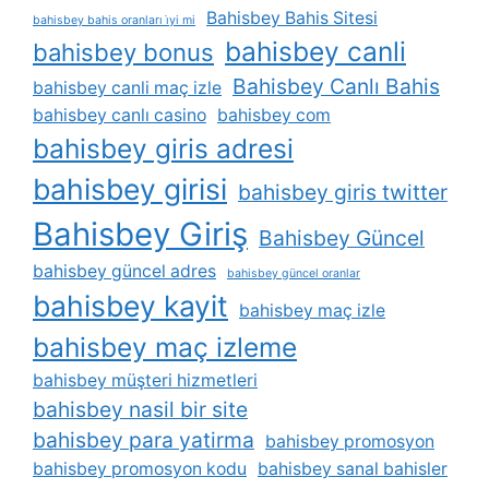
Bahisbey Bahis Sitesi
bahisbey bahis oranları i̇yi mi
bahisbey canli
bahisbey bonus
Bahisbey Canlı Bahis
bahisbey canli maç izle
bahisbey canlı casino
bahisbey com
bahisbey giris adresi
bahisbey girisi
bahisbey giris twitter
Bahisbey Giriş
Bahisbey Güncel
bahisbey güncel adres
bahisbey güncel oranlar
bahisbey kayit
bahisbey maç izle
bahisbey maç izleme
bahisbey müşteri hizmetleri
bahisbey nasil bir site
bahisbey para yatirma
bahisbey promosyon
bahisbey promosyon kodu
bahisbey sanal bahisler