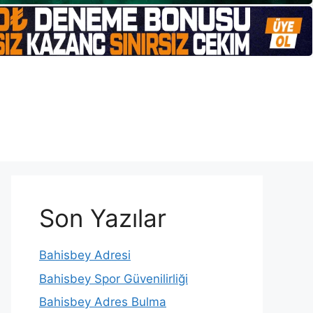
Son Yazılar
Bahisbey Adresi
Bahisbey Spor Güvenilirliği
Bahisbey Adres Bulma