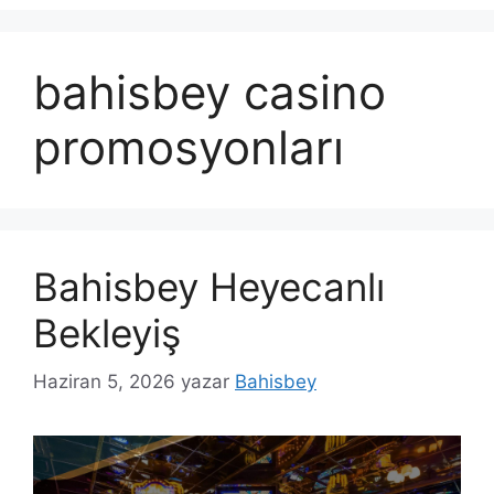
bahisbey casino
promosyonları
Bahisbey Heyecanlı
Bekleyiş
Haziran 5, 2026
yazar
Bahisbey