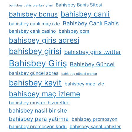
Bahisbey Bahis Sitesi
bahisbey bahis oranları i̇yi mi
bahisbey canli
bahisbey bonus
Bahisbey Canlı Bahis
bahisbey canli maç izle
bahisbey canlı casino
bahisbey com
bahisbey giris adresi
bahisbey girisi
bahisbey giris twitter
Bahisbey Giriş
Bahisbey Güncel
bahisbey güncel adres
bahisbey güncel oranlar
bahisbey kayit
bahisbey maç izle
bahisbey maç izleme
bahisbey müşteri hizmetleri
bahisbey nasil bir site
bahisbey para yatirma
bahisbey promosyon
bahisbey promosyon kodu
bahisbey sanal bahisler