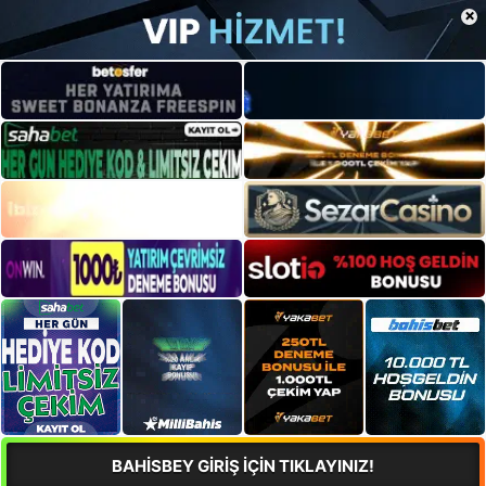
×
BAHİSBEY GİRİŞ İÇİN TIKLAYINIZ!