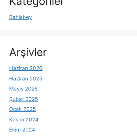
Kategoriler
Bahisbey
Arşivler
Haziran 2026
Haziran 2025
Mayıs 2025
Şubat 2025
Ocak 2025
Kasım 2024
Ekim 2024