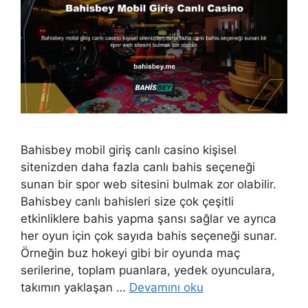
Bahisbey mobil giriş canlı casino kişisel
sitenizden daha fazla canlı bahis seçeneği
sunan bir spor web sitesini bulmak zor olabilir.
Bahisbey canlı bahisleri size çok çeşitli
etkinliklere bahis yapma şansı sağlar ve ayrıca
her oyun için çok sayıda bahis seçeneği sunar.
Örneğin buz hokeyi gibi bir oyunda maç
serilerine, toplam puanlara, yedek oyunculara,
takımın yaklaşan …
Devamını oku