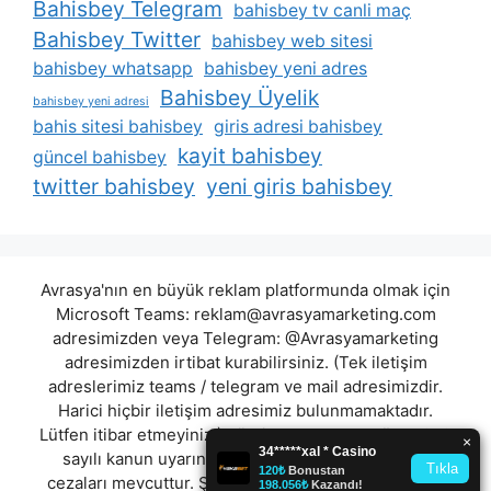
Bahisbey Telegram
bahisbey tv canli maç
Bahisbey Twitter
bahisbey web sitesi
bahisbey whatsapp
bahisbey yeni adres
Bahisbey Üyelik
bahisbey yeni adresi
bahis sitesi bahisbey
giris adresi bahisbey
kayit bahisbey
güncel bahisbey
twitter bahisbey
yeni giris bahisbey
Avrasya'nın en büyük reklam platformunda olmak için
Microsoft Teams:
reklam@avrasyamarketing.com
adresimizden veya Telegram: @Avrasyamarketing
adresimizden irtibat kurabilirsiniz. (Tek iletişim
adreslerimiz teams / telegram ve mail adresimizdir.
Harici hiçbir iletişim adresimiz bulunmamaktadır.
Lütfen itibar etmeyiniz.) Türkiye yasalarına göre 7258
sayılı kanun uyarınca yasa dışı bahis oynamanın
cezaları mevcuttur. Şu an bulunduğunuz site hiç bir