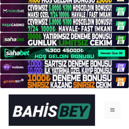
İçeriğe
atla
Menü