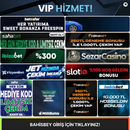
×
BAHİSBEY GİRİŞ İÇİN TIKLAYINIZ!