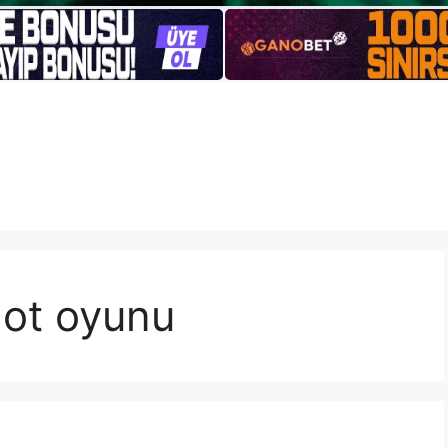
lot oyunu