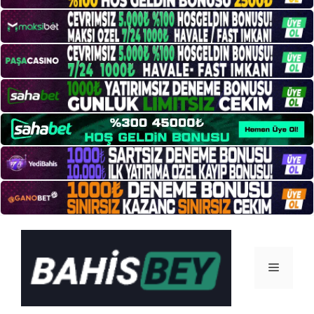
İçeriğe
atla
Menü