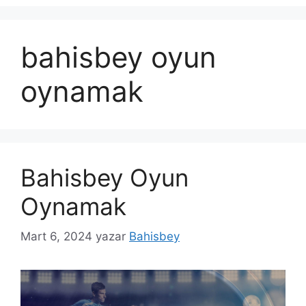
bahisbey oyun
oynamak
Bahisbey Oyun
Oynamak
Mart 6, 2024
yazar
Bahisbey