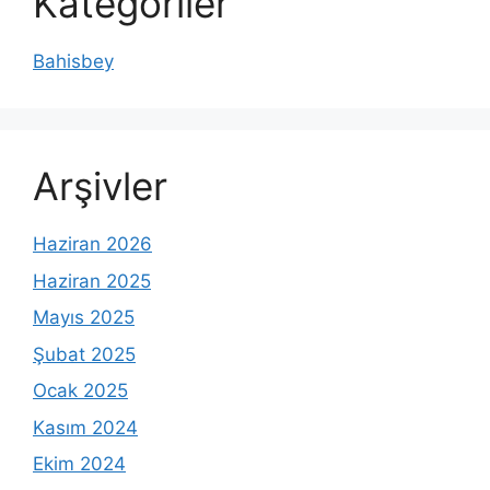
Kategoriler
Bahisbey
Arşivler
Haziran 2026
Haziran 2025
Mayıs 2025
Şubat 2025
Ocak 2025
Kasım 2024
Ekim 2024