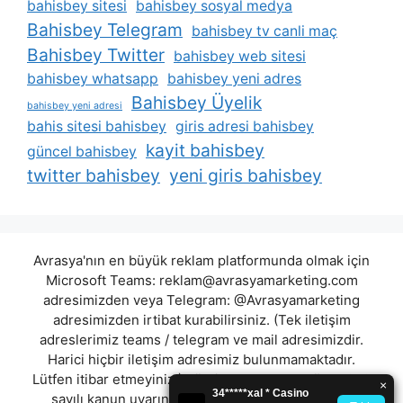
bahisbey sitesi
bahisbey sosyal medya
Bahisbey Telegram
bahisbey tv canli maç
Bahisbey Twitter
bahisbey web sitesi
bahisbey whatsapp
bahisbey yeni adres
Bahisbey Üyelik
bahisbey yeni adresi
bahis sitesi bahisbey
giris adresi bahisbey
kayit bahisbey
güncel bahisbey
twitter bahisbey
yeni giris bahisbey
Avrasya'nın en büyük reklam platformunda olmak için
Microsoft Teams:
reklam@avrasyamarketing.com
adresimizden veya Telegram: @Avrasyamarketing
adresimizden irtibat kurabilirsiniz. (Tek iletişim
adreslerimiz teams / telegram ve mail adresimizdir.
Harici hiçbir iletişim adresimiz bulunmamaktadır.
Lütfen itibar etmeyiniz.) Türkiye yasalarına göre 7258
sayılı kanun uyarınca yasa dışı bahis oynamanın