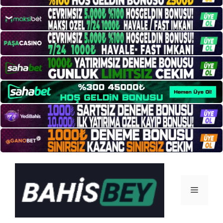
İçeriğe
atla
Menü