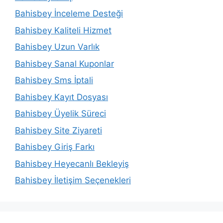
Bahisbey İnceleme Desteği
Bahisbey Kaliteli Hizmet
Bahisbey Uzun Varlık
Bahisbey Sanal Kuponlar
Bahisbey Sms İptali
Bahisbey Kayıt Dosyası
Bahisbey Üyelik Süreci
Bahisbey Site Ziyareti
Bahisbey Giriş Farkı
Bahisbey Heyecanlı Bekleyiş
Bahisbey İletişim Seçenekleri