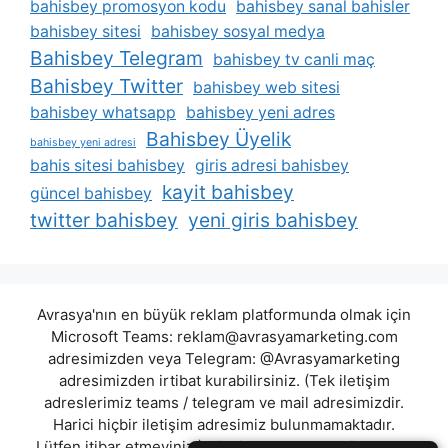
bahisbey promosyon kodu
bahisbey sanal bahisler
bahisbey sitesi
bahisbey sosyal medya
Bahisbey Telegram
bahisbey tv canli maç
Bahisbey Twitter
bahisbey web sitesi
bahisbey whatsapp
bahisbey yeni adres
Bahisbey Üyelik
bahisbey yeni adresi
bahis sitesi bahisbey
giris adresi bahisbey
kayit bahisbey
güncel bahisbey
twitter bahisbey
yeni giris bahisbey
Avrasya'nın en büyük reklam platformunda olmak için
Microsoft Teams:
reklam@avrasyamarketing.com
adresimizden veya Telegram: @Avrasyamarketing
adresimizden irtibat kurabilirsiniz. (Tek iletişim
adreslerimiz teams / telegram ve mail adresimizdir.
Harici hiçbir iletişim adresimiz bulunmamaktadır.
Lütfen itibar etmeyiniz.) Türkiye yasalarına göre 7258