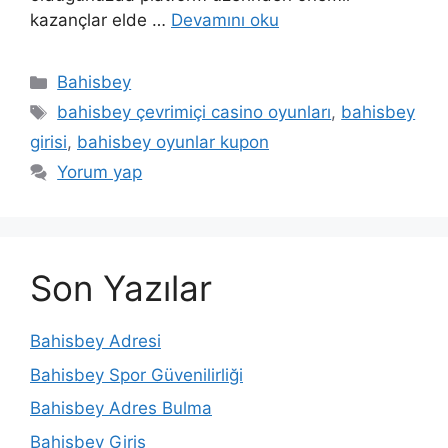
kazançlar elde …
Devamını oku
Kategoriler
Bahisbey
Etiketler
bahisbey çevrimiçi casino oyunları
,
bahisbey
girisi
,
bahisbey oyunlar kupon
Yorum yap
Son Yazılar
Bahisbey Adresi
Bahisbey Spor Güvenilirliği
Bahisbey Adres Bulma
Bahisbey Giriş