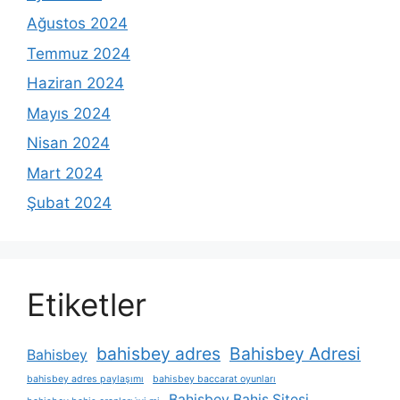
Ağustos 2024
Temmuz 2024
Haziran 2024
Mayıs 2024
Nisan 2024
Mart 2024
Şubat 2024
Etiketler
bahisbey adres
Bahisbey Adresi
Bahisbey
bahisbey adres paylaşımı
bahisbey baccarat oyunları
Bahisbey Bahis Sitesi