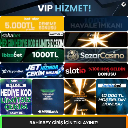
×
BAHİSBEY GİRİŞ İÇİN TIKLAYINIZ!