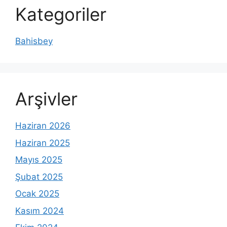
Kategoriler
Bahisbey
Arşivler
Haziran 2026
Haziran 2025
Mayıs 2025
Şubat 2025
Ocak 2025
Kasım 2024