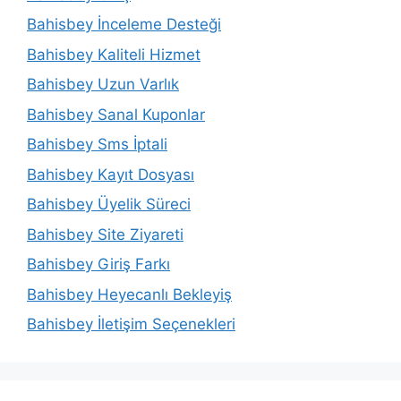
Bahisbey İnceleme Desteği
Bahisbey Kaliteli Hizmet
Bahisbey Uzun Varlık
Bahisbey Sanal Kuponlar
Bahisbey Sms İptali
Bahisbey Kayıt Dosyası
Bahisbey Üyelik Süreci
Bahisbey Site Ziyareti
Bahisbey Giriş Farkı
Bahisbey Heyecanlı Bekleyiş
Bahisbey İletişim Seçenekleri