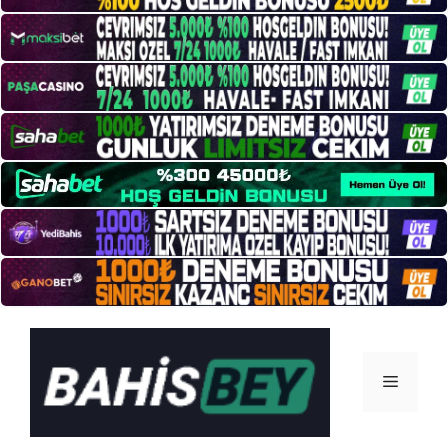
İçeriğe
atla
Menü