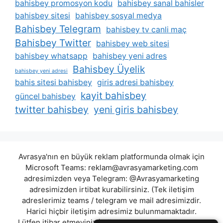
bahisbey promosyon kodu
bahisbey sanal bahisler
bahisbey sitesi
bahisbey sosyal medya
Bahisbey Telegram
bahisbey tv canli maç
Bahisbey Twitter
bahisbey web sitesi
bahisbey whatsapp
bahisbey yeni adres
Bahisbey Üyelik
bahisbey yeni adresi
bahis sitesi bahisbey
giris adresi bahisbey
kayit bahisbey
güncel bahisbey
twitter bahisbey
yeni giris bahisbey
Avrasya'nın en büyük reklam platformunda olmak için
Microsoft Teams:
reklam@avrasyamarketing.com
adresimizden veya Telegram: @Avrasyamarketing
adresimizden irtibat kurabilirsiniz. (Tek iletişim
adreslerimiz teams / telegram ve mail adresimizdir.
Harici hiçbir iletişim adresimiz bulunmamaktadır.
Lütfen itibar etmeyiniz.) Türkiye yasalarına göre 7258