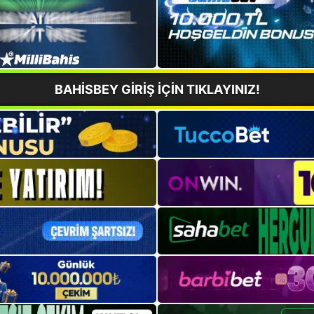
BAHİSBEY GİRİŞ İÇİN TIKLAYINIZ!