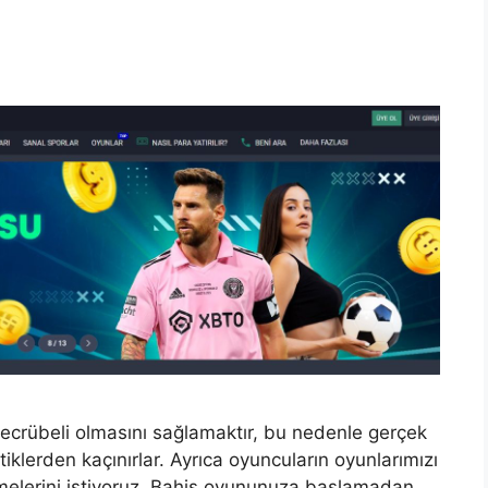
tecrübeli olmasını sağlamaktır, bu nedenle gerçek
ktiklerden kaçınırlar. Ayrıca oyuncuların oyunlarımızı
çmelerini istiyoruz. Bahis oyununuza başlamadan