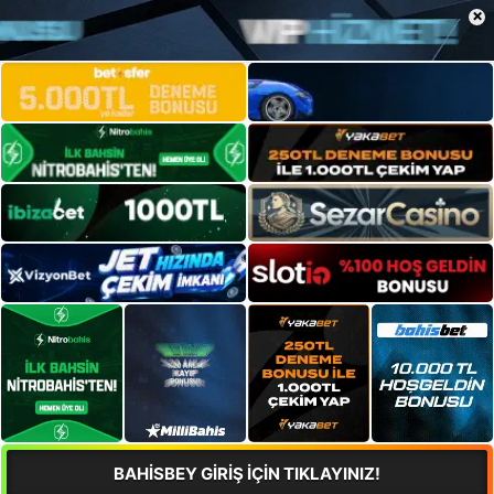
×
BAHİSBEY GİRİŞ İÇİN TIKLAYINIZ!