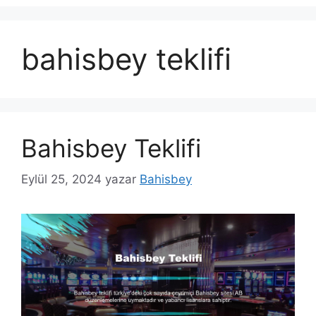
bahisbey teklifi
Bahisbey Teklifi
Eylül 25, 2024
yazar
Bahisbey