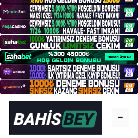
İçeriğe
atla
Menü