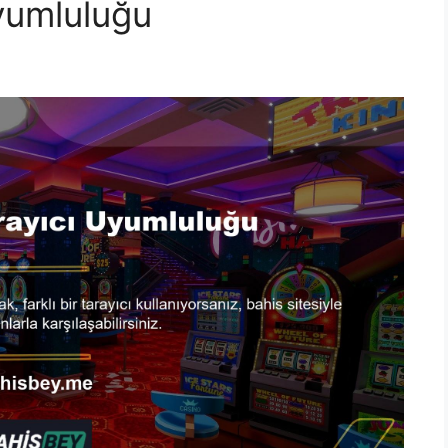
yumluluğu