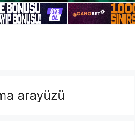
ma arayüzü