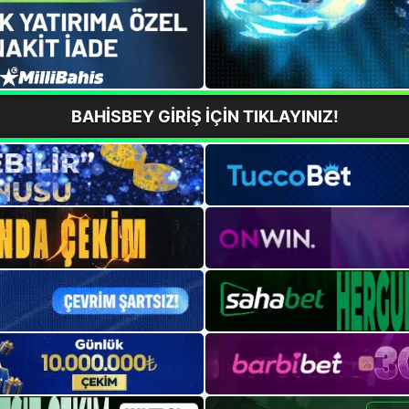
BAHİSBEY GİRİŞ İÇİN TIKLAYINIZ!