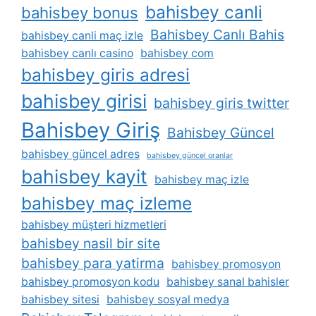
bahisbey canli
bahisbey bonus
Bahisbey Canlı Bahis
bahisbey canli maç izle
bahisbey canlı casino
bahisbey com
bahisbey giris adresi
bahisbey girisi
bahisbey giris twitter
Bahisbey Giriş
Bahisbey Güncel
bahisbey güncel adres
bahisbey güncel oranlar
bahisbey kayit
bahisbey maç izle
bahisbey maç izleme
bahisbey müşteri hizmetleri
bahisbey nasil bir site
bahisbey para yatirma
bahisbey promosyon
bahisbey promosyon kodu
bahisbey sanal bahisler
bahisbey sitesi
bahisbey sosyal medya