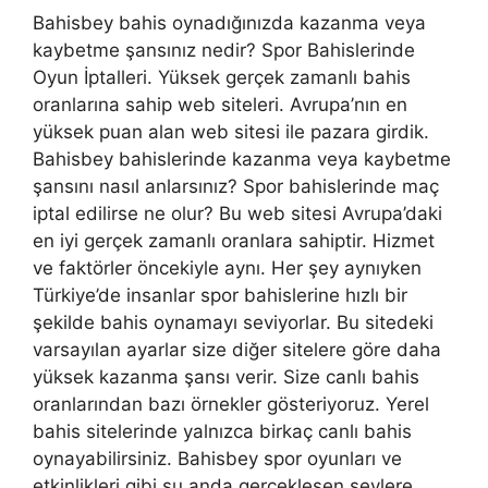
Bahisbey bahis oynadığınızda kazanma veya
kaybetme şansınız nedir? Spor Bahislerinde
Oyun İptalleri. Yüksek gerçek zamanlı bahis
oranlarına sahip web siteleri. Avrupa’nın en
yüksek puan alan web sitesi ile pazara girdik.
Bahisbey bahislerinde kazanma veya kaybetme
şansını nasıl anlarsınız? Spor bahislerinde maç
iptal edilirse ne olur? Bu web sitesi Avrupa’daki
en iyi gerçek zamanlı oranlara sahiptir. Hizmet
ve faktörler öncekiyle aynı. Her şey aynıyken
Türkiye’de insanlar spor bahislerine hızlı bir
şekilde bahis oynamayı seviyorlar. Bu sitedeki
varsayılan ayarlar size diğer sitelere göre daha
yüksek kazanma şansı verir. Size canlı bahis
oranlarından bazı örnekler gösteriyoruz. Yerel
bahis sitelerinde yalnızca birkaç canlı bahis
oynayabilirsiniz. Bahisbey spor oyunları ve
etkinlikleri gibi şu anda gerçekleşen şeylere