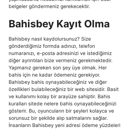
belgeler göndermeniz gerekecektir.
Bahisbey Kayıt Olma
Bahisbey nasıl kaydolursunuz? Size
gönderdiğimiz formda adınızı, telefon
numaranızı, e-posta adresinizi ve istediğimiz
diğer ayrıntıları bize vermeniz gerekmektedir.
Yapmanız gereken son şey üye olmak. Her
bahis için ne kadar ödemeniz gerekiyor.
Bahisbey bahis oynayabileceğiniz ve diğer
özellikleri bulabileceğiniz bir web sitesidir. Basit
ve kullanımı kolay bir arayüze sahiptir. Bahis
kuralları sitede nelere bahis oynayabileceğinizi
gösterir. Bu, oyuncuların bir şeyleri kolayca ve
sorunsuz bir şekilde alıp satmalarını sağlar.
İnsanların Bahisbey yeni adresi ödeme yüzdeleri