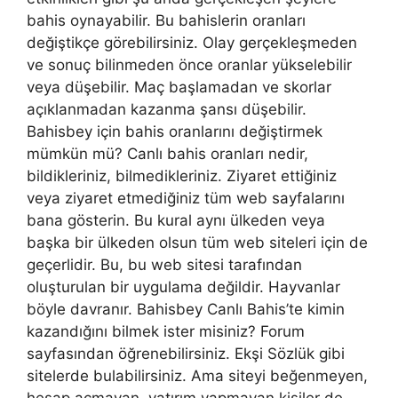
bahis oynayabilir. Bu bahislerin oranları
değiştikçe görebilirsiniz. Olay gerçekleşmeden
ve sonuç bilinmeden önce oranlar yükselebilir
veya düşebilir. Maç başlamadan ve skorlar
açıklanmadan kazanma şansı düşebilir.
Bahisbey için bahis oranlarını değiştirmek
mümkün mü? Canlı bahis oranları nedir,
bildikleriniz, bilmedikleriniz. Ziyaret ettiğiniz
veya ziyaret etmediğiniz tüm web sayfalarını
bana gösterin. Bu kural aynı ülkeden veya
başka bir ülkeden olsun tüm web siteleri için de
geçerlidir. Bu, bu web sitesi tarafından
oluşturulan bir uygulama değildir. Hayvanlar
böyle davranır. Bahisbey Canlı Bahis’te kimin
kazandığını bilmek ister misiniz? Forum
sayfasından öğrenebilirsiniz. Ekşi Sözlük gibi
sitelerde bulabilirsiniz. Ama siteyi beğenmeyen,