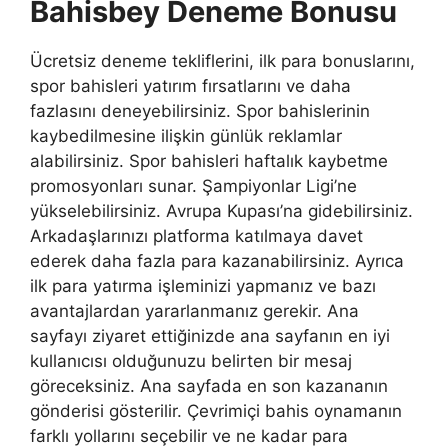
Bahisbey Deneme Bonusu
Ücretsiz deneme tekliflerini, ilk para bonuslarını,
spor bahisleri yatırım fırsatlarını ve daha
fazlasını deneyebilirsiniz. Spor bahislerinin
kaybedilmesine ilişkin günlük reklamlar
alabilirsiniz. Spor bahisleri haftalık kaybetme
promosyonları sunar. Şampiyonlar Ligi’ne
yükselebilirsiniz. Avrupa Kupası’na gidebilirsiniz.
Arkadaşlarınızı platforma katılmaya davet
ederek daha fazla para kazanabilirsiniz. Ayrıca
ilk para yatırma işleminizi yapmanız ve bazı
avantajlardan yararlanmanız gerekir. Ana
sayfayı ziyaret ettiğinizde ana sayfanın en iyi
kullanıcısı olduğunuzu belirten bir mesaj
göreceksiniz. Ana sayfada en son kazananın
gönderisi gösterilir. Çevrimiçi bahis oynamanın
farklı yollarını seçebilir ve ne kadar para