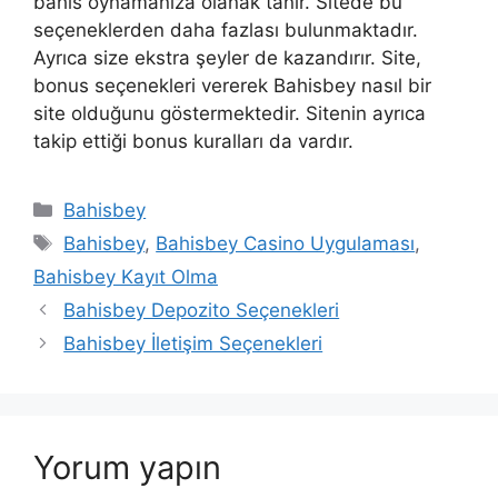
bahis oynamanıza olanak tanır. Sitede bu
seçeneklerden daha fazlası bulunmaktadır.
Ayrıca size ekstra şeyler de kazandırır. Site,
bonus seçenekleri vererek Bahisbey nasıl bir
site olduğunu göstermektedir. Sitenin ayrıca
takip ettiği bonus kuralları da vardır.
Kategoriler
Bahisbey
Etiketler
Bahisbey
,
Bahisbey Casino Uygulaması
,
Bahisbey Kayıt Olma
Bahisbey Depozito Seçenekleri
Bahisbey İletişim Seçenekleri
Yorum yapın