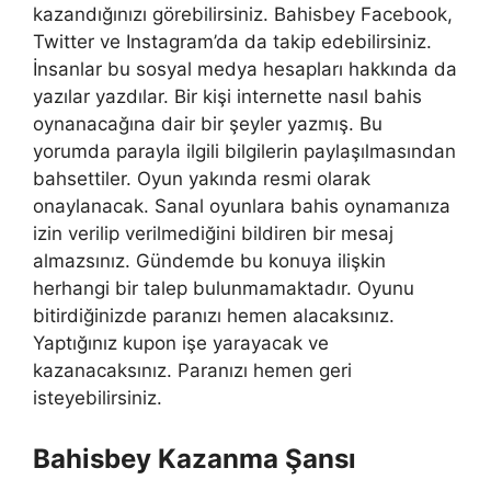
kazandığınızı görebilirsiniz. Bahisbey Facebook,
Twitter ve Instagram’da da takip edebilirsiniz.
İnsanlar bu sosyal medya hesapları hakkında da
yazılar yazdılar. Bir kişi internette nasıl bahis
oynanacağına dair bir şeyler yazmış. Bu
yorumda parayla ilgili bilgilerin paylaşılmasından
bahsettiler. Oyun yakında resmi olarak
onaylanacak. Sanal oyunlara bahis oynamanıza
izin verilip verilmediğini bildiren bir mesaj
almazsınız. Gündemde bu konuya ilişkin
herhangi bir talep bulunmamaktadır. Oyunu
bitirdiğinizde paranızı hemen alacaksınız.
Yaptığınız kupon işe yarayacak ve
kazanacaksınız. Paranızı hemen geri
isteyebilirsiniz.
Bahisbey Kazanma Şansı