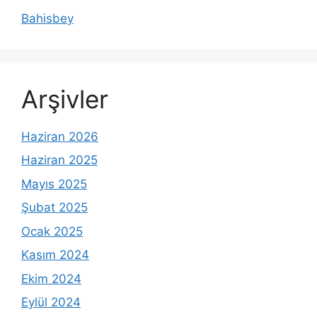
Bahisbey
Arşivler
Haziran 2026
Haziran 2025
Mayıs 2025
Şubat 2025
Ocak 2025
Kasım 2024
Ekim 2024
Eylül 2024