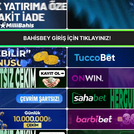
BAHİSBEY GİRİŞ İÇİN TIKLAYINIZ!