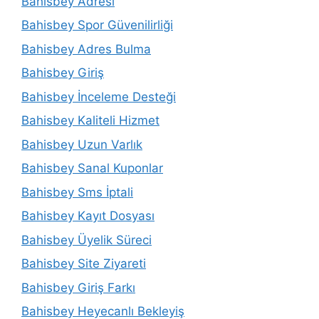
Bahisbey Adresi
Bahisbey Spor Güvenilirliği
Bahisbey Adres Bulma
Bahisbey Giriş
Bahisbey İnceleme Desteği
Bahisbey Kaliteli Hizmet
Bahisbey Uzun Varlık
Bahisbey Sanal Kuponlar
Bahisbey Sms İptali
Bahisbey Kayıt Dosyası
Bahisbey Üyelik Süreci
Bahisbey Site Ziyareti
Bahisbey Giriş Farkı
Bahisbey Heyecanlı Bekleyiş