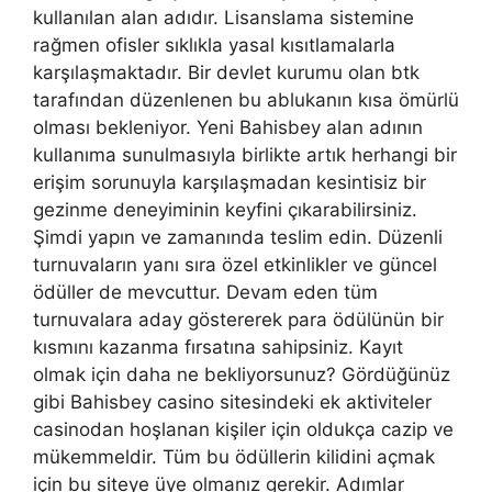
kullanılan alan adıdır. Lisanslama sistemine
rağmen ofisler sıklıkla yasal kısıtlamalarla
karşılaşmaktadır. Bir devlet kurumu olan btk
tarafından düzenlenen bu ablukanın kısa ömürlü
olması bekleniyor. Yeni Bahisbey alan adının
kullanıma sunulmasıyla birlikte artık herhangi bir
erişim sorunuyla karşılaşmadan kesintisiz bir
gezinme deneyiminin keyfini çıkarabilirsiniz.
Şimdi yapın ve zamanında teslim edin. Düzenli
turnuvaların yanı sıra özel etkinlikler ve güncel
ödüller de mevcuttur. Devam eden tüm
turnuvalara aday göstererek para ödülünün bir
kısmını kazanma fırsatına sahipsiniz. Kayıt
olmak için daha ne bekliyorsunuz? Gördüğünüz
gibi Bahisbey casino sitesindeki ek aktiviteler
casinodan hoşlanan kişiler için oldukça cazip ve
mükemmeldir. Tüm bu ödüllerin kilidini açmak
için bu siteye üye olmanız gerekir. Adımlar