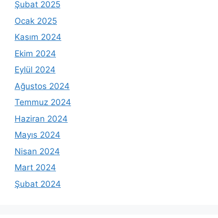
Şubat 2025
Ocak 2025
Kasım 2024
Ekim 2024
Eylül 2024
Ağustos 2024
Temmuz 2024
Haziran 2024
Mayıs 2024
Nisan 2024
Mart 2024
Şubat 2024