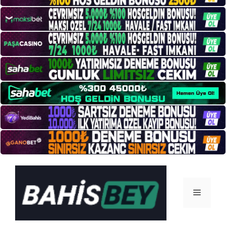
İçeriğe
atla
Menü