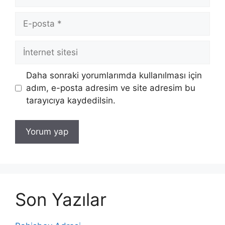
E-
posta
İnternet
sitesi
Daha sonraki yorumlarımda kullanılması için
adım, e-posta adresim ve site adresim bu
tarayıcıya kaydedilsin.
Son Yazılar