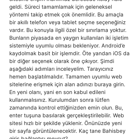
geldi. Süreci tamamlamak için geleneksel
yöntemi takip etmek çok önemlidir. Bu amaçla
bir akıllı telefon veya tablet seçme seçeneğiniz
vardır. Bu konuyla ilgili özel bir sınırlama yoktur.
Bunların piyasada en yaygın kullanılan iki işletim
sistemiyle uyumlu olması bekleniyor. Android’e
kaydolmak basit bir işlemdir. Öte yandan iOS da
bir diğer seçenek olarak öne çıkıyor. Şimdi
aşağıdaki adımları inceleyelim. Tarayıcınız
hemen başlatılmalıdır. Tamamen uyumlu web
sitelerine erişmek için alan adınızı buraya girin.
En yeni olanı, yani en son kabul edileni
kullanmalısınız. Kurulumdan sonra lütfen
zamanında kontrol ettiğinizden emin olun. Bu,
enter tuşuna basılarak gerçekleştirilebilir. Web
sitesi hızlı bir şekilde yüklenir. Önünüzde yeni
bir sayfa görüntülenecektir. Kaç tane Bahisbey
giriş bağlantısı mevcut?