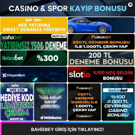
×
BAHİSBEY GİRİŞ İÇİN TIKLAYINIZ!