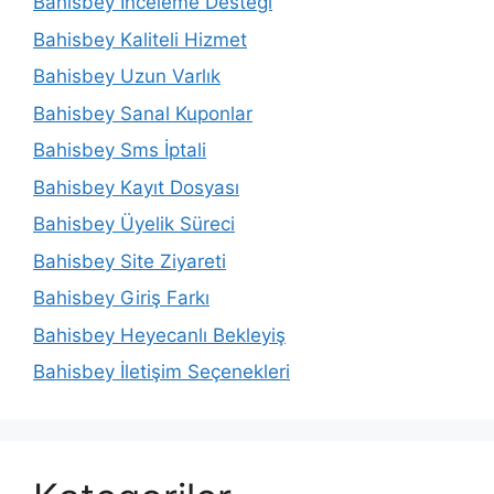
Bahisbey İnceleme Desteği
Bahisbey Kaliteli Hizmet
Bahisbey Uzun Varlık
Bahisbey Sanal Kuponlar
Bahisbey Sms İptali
Bahisbey Kayıt Dosyası
Bahisbey Üyelik Süreci
Bahisbey Site Ziyareti
Bahisbey Giriş Farkı
Bahisbey Heyecanlı Bekleyiş
Bahisbey İletişim Seçenekleri