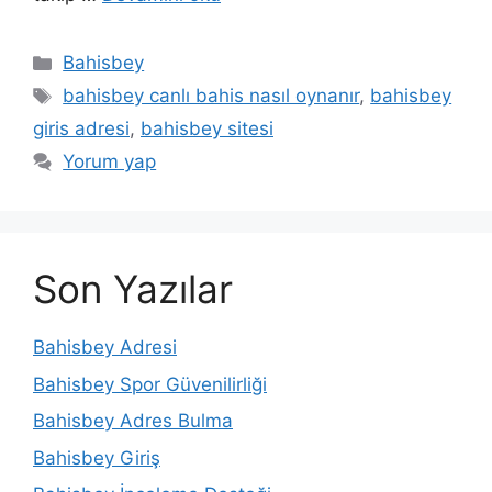
Kategoriler
Bahisbey
Etiketler
bahisbey canlı bahis nasıl oynanır
,
bahisbey
giris adresi
,
bahisbey sitesi
Yorum yap
Son Yazılar
Bahisbey Adresi
Bahisbey Spor Güvenilirliği
Bahisbey Adres Bulma
Bahisbey Giriş