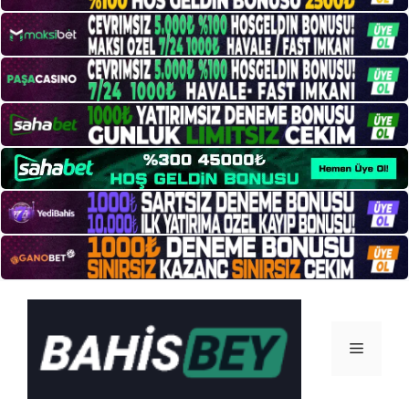
İçeriğe
atla
Menü