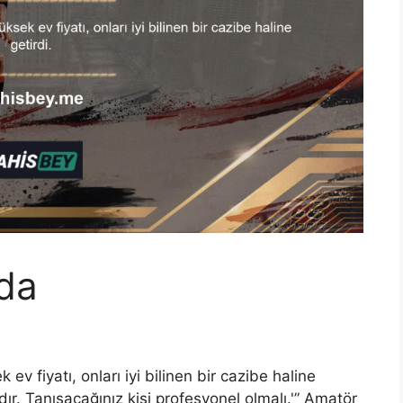
da
 fiyatı, onları iyi bilinen bir cazibe haline
rıdır. Tanışacağınız kişi profesyonel olmalı.'” Amatör