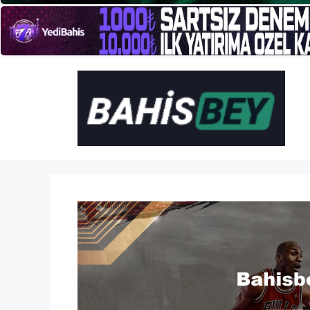
İçeriğe
atla