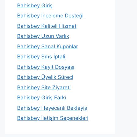
Bahisbey Giriş
Bahisbey İnceleme Desteği
Bahisbey Kaliteli Hizmet
Bahisbey Uzun Varlık
Bahisbey Sanal Kuponlar
Bahisbey Sms İptali
Bahisbey Kayıt Dosyası
Bahisbey Üyelik Süreci
Bahisbey Site Ziyareti
Bahisbey Giriş Farkı
Bahisbey Heyecanlı Bekleyiş
Bahisbey İletişim Seçenekleri