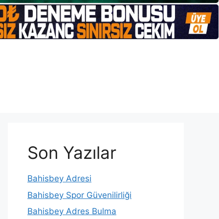
Son Yazılar
Bahisbey Adresi
Bahisbey Spor Güvenilirliği
Bahisbey Adres Bulma