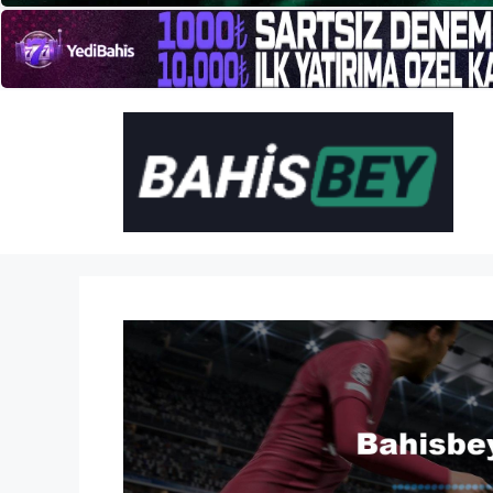
İçeriğe
atla