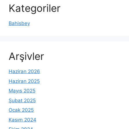
Kategoriler
Bahisbey
Arşivler
Haziran 2026
Haziran 2025
Mayıs 2025
Şubat 2025
Ocak 2025
Kasım 2024