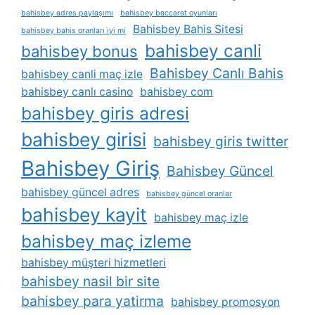
bahisbey adres paylaşımı
bahisbey baccarat oyunları
Bahisbey Bahis Sitesi
bahisbey bahis oranları i̇yi mi
bahisbey canli
bahisbey bonus
Bahisbey Canlı Bahis
bahisbey canli maç izle
bahisbey canlı casino
bahisbey com
bahisbey giris adresi
bahisbey girisi
bahisbey giris twitter
Bahisbey Giriş
Bahisbey Güncel
bahisbey güncel adres
bahisbey güncel oranlar
bahisbey kayit
bahisbey maç izle
bahisbey maç izleme
bahisbey müşteri hizmetleri
bahisbey nasil bir site
bahisbey para yatirma
bahisbey promosyon