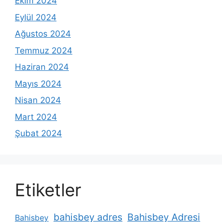
Ekim 2024
Eylül 2024
Ağustos 2024
Temmuz 2024
Haziran 2024
Mayıs 2024
Nisan 2024
Mart 2024
Şubat 2024
Etiketler
bahisbey adres
Bahisbey Adresi
Bahisbey