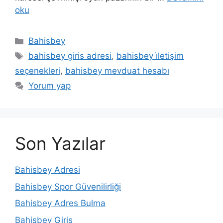
oku
Kategoriler
Bahisbey
Etiketler
bahisbey giris adresi
,
bahisbey i̇letişim
seçenekleri
,
bahisbey mevduat hesabı
Yorum yap
Son Yazılar
Bahisbey Adresi
Bahisbey Spor Güvenilirliği
Bahisbey Adres Bulma
Bahisbey Giriş