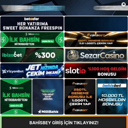
×
BAHİSBEY GİRİŞ İÇİN TIKLAYINIZ!