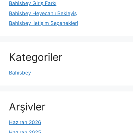
Bahisbey Giriş Farkı
Bahisbey Heyecanlı Bekleyiş
Bahisbey İletişim Seçenekleri
Kategoriler
Bahisbey
Arşivler
Haziran 2026
Haziran 2025