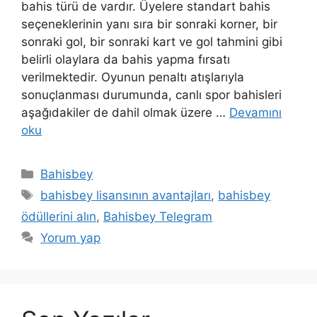
bahis türü de vardır. Üyelere standart bahis
seçeneklerinin yanı sıra bir sonraki korner, bir
sonraki gol, bir sonraki kart ve gol tahmini gibi
belirli olaylara da bahis yapma fırsatı
verilmektedir. Oyunun penaltı atışlarıyla
sonuçlanması durumunda, canlı spor bahisleri
aşağıdakiler de dahil olmak üzere …
Devamını
oku
Kategoriler
Bahisbey
Etiketler
bahisbey lisansının avantajları
,
bahisbey
ödüllerini alın
,
Bahisbey Telegram
Yorum yap