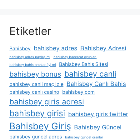
Etiketler
bahisbey adres
Bahisbey Adresi
Bahisbey
bahisbey adres paylaşımı
bahisbey baccarat oyunları
Bahisbey Bahis Sitesi
bahisbey bahis oranları i̇yi mi
bahisbey canli
bahisbey bonus
Bahisbey Canlı Bahis
bahisbey canli maç izle
bahisbey canlı casino
bahisbey com
bahisbey giris adresi
bahisbey girisi
bahisbey giris twitter
Bahisbey Giriş
Bahisbey Güncel
bahisbey güncel adres
bahisbey güncel oranlar