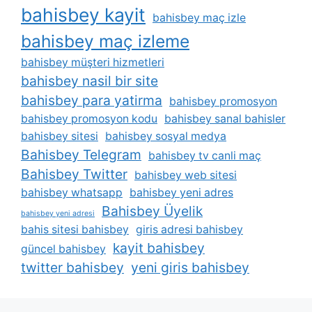
bahisbey kayit
bahisbey maç izle
bahisbey maç izleme
bahisbey müşteri hizmetleri
bahisbey nasil bir site
bahisbey para yatirma
bahisbey promosyon
bahisbey promosyon kodu
bahisbey sanal bahisler
bahisbey sitesi
bahisbey sosyal medya
Bahisbey Telegram
bahisbey tv canli maç
Bahisbey Twitter
bahisbey web sitesi
bahisbey whatsapp
bahisbey yeni adres
Bahisbey Üyelik
bahisbey yeni adresi
bahis sitesi bahisbey
giris adresi bahisbey
kayit bahisbey
güncel bahisbey
twitter bahisbey
yeni giris bahisbey