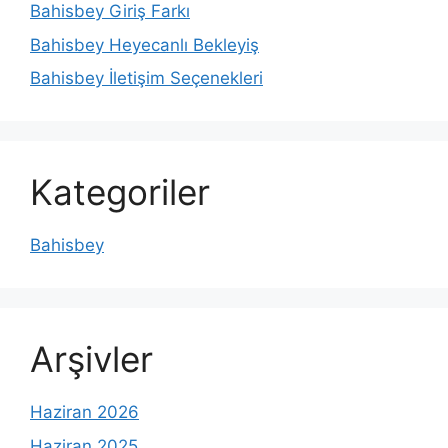
Bahisbey Giriş Farkı
Bahisbey Heyecanlı Bekleyiş
Bahisbey İletişim Seçenekleri
Kategoriler
Bahisbey
Arşivler
Haziran 2026
Haziran 2025